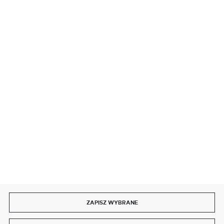
BEZPIECZNE PŁATNOŚCI
SZYBKA DOSTAWA
DOŁĄCZ DO NAS
ZAPISZ WYBRANE
Copyright by delmet.pl