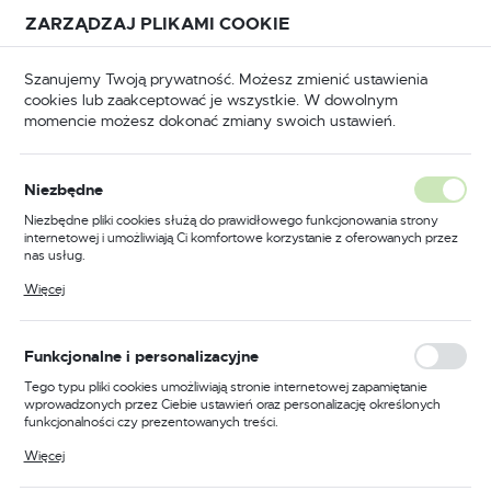
Przejdź do treści.
Przejdź do menu.
Przejdź do wyszukiwarki.
ZARZĄDZAJ PLIKAMI COOKIE
USTAWIENIA REGIONALNE
Szanujemy Twoją prywatność. Możesz zmienić ustawienia
cookies lub zaakceptować je wszystkie. W dowolnym
Lokalizacja
momencie możesz dokonać zmiany swoich ustawień.
Polska
ędzia ręczne
Klucze
Klucze płaskie dwustronne
Język
Klucze płaskie dwustronne
Niezbędne
(158)
polski
Niezbędne pliki cookies służą do prawidłowego funkcjonowania strony
internetowej i umożliwiają Ci komfortowe korzystanie z oferowanych przez
Waluta
nas usług.
Wysokiej jakości klucze
Polski złoty (PLN)
Pliki cookies odpowiadają na podejmowane przez Ciebie działania w celu
Więcej
dwustronne
m.in. dostosowania Twoich ustawień preferencji prywatności, logowania czy
wypełniania formularzy. Dzięki plikom cookies strona, z której korzystasz,
może działać bez zakłóceń.
ZAPISZ
Funkcjonalne i personalizacyjne
Delmet.pl to miejsce, gdzie znajdują się klucze dwustronne,
niezbędne w każdym gospodarstwie domowym i
Tego typu pliki cookies umożliwiają stronie internetowej zapamiętanie
warsztacie. Oferowane przez nas narzędzia są nie tylko
wprowadzonych przez Ciebie ustawień oraz personalizację określonych
funkcjonalności czy prezentowanych treści.
niezawodne, ale również wytrzymałe i trwałe. Wszystko to
dzięki zastosowaniu najwyższej jakości materiałów w
Dzięki tym plikom cookies możemy zapewnić Ci większy komfort
Więcej
korzystania z funkcjonalności naszej strony poprzez dopasowanie jej do
procesie produkcji.
Twoich indywidualnych preferencji. Wyrażenie zgody na funkcjonalne i