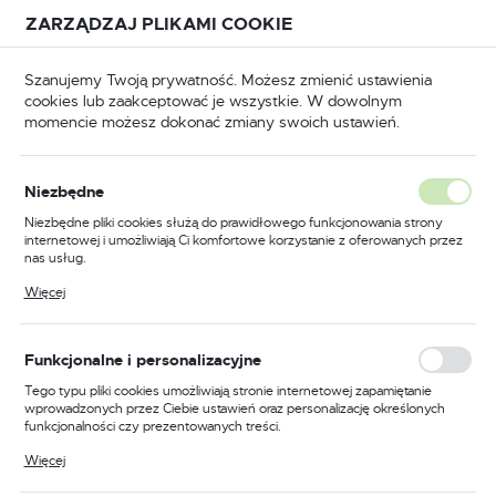
Przejdź do treści.
Przejdź do menu.
Przejdź do wyszukiwarki.
ZARZĄDZAJ PLIKAMI COOKIE
USTAWIENIA REGIONALNE
Szanujemy Twoją prywatność. Możesz zmienić ustawienia
cookies lub zaakceptować je wszystkie. W dowolnym
Lokalizacja
momencie możesz dokonać zmiany swoich ustawień.
Polska
dzia ręczne
Klucze
Klucze płaskie z grzechotką
Język
Klucze płaskie z grzechotką
Niezbędne
polski
Niezbędne pliki cookies służą do prawidłowego funkcjonowania strony
(158)
internetowej i umożliwiają Ci komfortowe korzystanie z oferowanych przez
Waluta
nas usług.
Polski złoty (PLN)
Pliki cookies odpowiadają na podejmowane przez Ciebie działania w celu
Więcej
Praktyczne narzędzia dla
m.in. dostosowania Twoich ustawień preferencji prywatności, logowania czy
wypełniania formularzy. Dzięki plikom cookies strona, z której korzystasz,
profesjonalistów
może działać bez zakłóceń.
ZAPISZ
Funkcjonalne i personalizacyjne
Tego typu pliki cookies umożliwiają stronie internetowej zapamiętanie
Wśród szerokiego asortymentu narzędzi ręcznych, które
wprowadzonych przez Ciebie ustawień oraz personalizację określonych
oferuje delmet.pl, znajdują się klucze płasko-oczkowe z
funkcjonalności czy prezentowanych treści.
grzechotką. To niezastąpione narzędzie, które powinno
Dzięki tym plikom cookies możemy zapewnić Ci większy komfort
znaleźć się w każdym warsztacie, zarówno amatorskim, jak
Więcej
korzystania z funkcjonalności naszej strony poprzez dopasowanie jej do
i profesjonalnym.
Klucze płasko-oczkowe z grzechotką
Twoich indywidualnych preferencji. Wyrażenie zgody na funkcjonalne i