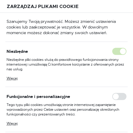
Przejdź do treści.
Przejdź do menu.
Przejdź do wyszukiwarki.
ZARZĄDZAJ PLIKAMI COOKIE
USTAWIENIA REGIONALNE
Szanujemy Twoją prywatność. Możesz zmienić ustawienia
cookies lub zaakceptować je wszystkie. W dowolnym
Lokalizacja
momencie możesz dokonać zmiany swoich ustawień.
Polska
ędzia ręczne
Klucze
Klucze trzpieniowe kątowe
Język
Klucze trzpieniowe kątowe
Niezbędne
(454)
polski
Niezbędne pliki cookies służą do prawidłowego funkcjonowania strony
internetowej i umożliwiają Ci komfortowe korzystanie z oferowanych przez
Waluta
nas usług.
Klucze imbusowe: Narzędzia
Polski złoty (PLN)
Pliki cookies odpowiadają na podejmowane przez Ciebie działania w celu
Więcej
niezbędne w każdym
m.in. dostosowania Twoich ustawień preferencji prywatności, logowania czy
wypełniania formularzy. Dzięki plikom cookies strona, z której korzystasz,
warsztacie
może działać bez zakłóceń.
ZAPISZ
Funkcjonalne i personalizacyjne
Tego typu pliki cookies umożliwiają stronie internetowej zapamiętanie
Wśród szerokiej gamy narzędzi dostępnych na rynku,
wprowadzonych przez Ciebie ustawień oraz personalizację określonych
klucze imbusowe
są jednymi z najbardziej uniwersalnych i
funkcjonalności czy prezentowanych treści.
niezbędnych w każdym warsztacie. Wykorzystywane do
Dzięki tym plikom cookies możemy zapewnić Ci większy komfort
manipulacji śrubami z wewnętrznym sześciokątem,
Więcej
korzystania z funkcjonalności naszej strony poprzez dopasowanie jej do
znajdują zastosowanie w wielu dziedzinach, od meblarstwa,
Twoich indywidualnych preferencji. Wyrażenie zgody na funkcjonalne i