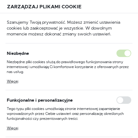
Przejdź do treści.
Przejdź do menu.
Przejdź do wyszukiwarki.
ZARZĄDZAJ PLIKAMI COOKIE
USTAWIENIA REGIONALNE
Szanujemy Twoją prywatność. Możesz zmienić ustawienia
cookies lub zaakceptować je wszystkie. W dowolnym
Lokalizacja
momencie możesz dokonać zmiany swoich ustawień.
Polska
yka
Klucze udarowe pneumatyczne dwukierunkowe
Język
Klucze udarowe
Niezbędne
polski
pneumatyczne
Niezbędne pliki cookies służą do prawidłowego funkcjonowania strony
internetowej i umożliwiają Ci komfortowe korzystanie z oferowanych przez
dwukierunkowe
Waluta
nas usług.
Polski złoty (PLN)
Pliki cookies odpowiadają na podejmowane przez Ciebie działania w celu
(16)
Więcej
m.in. dostosowania Twoich ustawień preferencji prywatności, logowania czy
wypełniania formularzy. Dzięki plikom cookies strona, z której korzystasz,
może działać bez zakłóceń.
ZAPISZ
Funkcjonalne i personalizacyjne
Tego typu pliki cookies umożliwiają stronie internetowej zapamiętanie
wprowadzonych przez Ciebie ustawień oraz personalizację określonych
funkcjonalności czy prezentowanych treści.
FILTRUJ
Domyślnie
Dzięki tym plikom cookies możemy zapewnić Ci większy komfort
Więcej
korzystania z funkcjonalności naszej strony poprzez dopasowanie jej do
Twoich indywidualnych preferencji. Wyrażenie zgody na funkcjonalne i