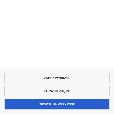
reklamacje@delmet.pl
Pon. - Pt. godz. 7:00 - 16:00
SKONTAKTUJ SIĘ Z NAMI
ODSTĄP OD UMOWY TUTAJ
BEZPIECZNE PŁATNOŚCI
ZAPISZ WYBRANE
SZYBKA DOSTAWA
ZAPISZ NIEZBĘDNE
0
ZEZWÓL NA WSZYSTKIE
MENU
SZUKAJ
SCHOWEK
MOJE KONTO
KOSZYK