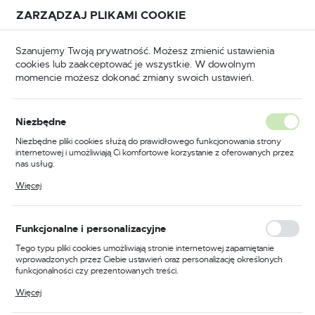
Przejdź do treści.
Przejdź do menu.
Przejdź do wyszukiwarki.
ZARZĄDZAJ PLIKAMI COOKIE
USTAWIENIA REGIONALNE
Szanujemy Twoją prywatność. Możesz zmienić ustawienia
cookies lub zaakceptować je wszystkie. W dowolnym
Lokalizacja
momencie możesz dokonać zmiany swoich ustawień.
Polska
osprzęt
Osprzęt elektryczny
Końcówki kablowe
Język
Końcówki kablowe
Niezbędne
(360)
polski
Niezbędne pliki cookies służą do prawidłowego funkcjonowania strony
internetowej i umożliwiają Ci komfortowe korzystanie z oferowanych przez
Waluta
nas usług.
Elementy łączące w osprzęcie
Polski złoty (PLN)
Pliki cookies odpowiadają na podejmowane przez Ciebie działania w celu
Więcej
elektrycznym
m.in. dostosowania Twoich ustawień preferencji prywatności, logowania czy
wypełniania formularzy. Dzięki plikom cookies strona, z której korzystasz,
może działać bez zakłóceń.
ZAPISZ
Funkcjonalne i personalizacyjne
Wśród szerokiej gamy produktów w dziedzinie osprzętu
elektrycznego, istotną rolę odgrywają tzw.
końcówki
Tego typu pliki cookies umożliwiają stronie internetowej zapamiętanie
kablowe
. Są to specjalistyczne elementy, które
wprowadzonych przez Ciebie ustawień oraz personalizację określonych
funkcjonalności czy prezentowanych treści.
umożliwiają skuteczne i bezpieczne połączenie
przewodów z różnymi urządzeniami lub zaciskami.
Dzięki tym plikom cookies możemy zapewnić Ci większy komfort
Więcej
korzystania z funkcjonalności naszej strony poprzez dopasowanie jej do
Nazywane również łącznikami końcówkowymi, są
Twoich indywidualnych preferencji. Wyrażenie zgody na funkcjonalne i
nieodzowne w każdym, nawet najbardziej