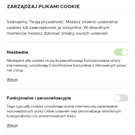
Przejdź do treści.
Przejdź do menu.
Przejdź do wyszukiwarki.
ZARZĄDZAJ PLIKAMI COOKIE
USTAWIENIA REGIONALNE
Szanujemy Twoją prywatność. Możesz zmienić ustawienia
cookies lub zaakceptować je wszystkie. W dowolnym
Lokalizacja
momencie możesz dokonać zmiany swoich ustawień.
Polska
BHP
Odzież odblaskowa
Kurtki odblaskowe
Język
Niezbędne
polski
Poprzedni
Następny
Niezbędne pliki cookies służą do prawidłowego funkcjonowania strony
internetowej i umożliwiają Ci komfortowe korzystanie z oferowanych przez
Waluta
nas usług.
Kurtka polarowa
Polski złoty (PLN)
Pliki cookies odpowiadają na podejmowane przez Ciebie działania w celu
Więcej
m.in. dostosowania Twoich ustawień preferencji prywatności, logowania czy
ostrzegawcza o intensywnej
wypełniania formularzy. Dzięki plikom cookies strona, z której korzystasz,
może działać bez zakłóceń.
widzialności wkontrastowych
ZAPISZ
Funkcjonalne i personalizacyjne
kolorach, żółtym-
Tego typu pliki cookies umożliwiają stronie internetowej zapamiętanie
wprowadzonych przez Ciebie ustawień oraz personalizację określonych
granatowym, model
funkcjonalności czy prezentowanych treści.
Dzięki tym plikom cookies możemy zapewnić Ci większy komfort
vwfc13byn rozmiar xxl
Więcej
korzystania z funkcjonalności naszej strony poprzez dopasowanie jej do
Twoich indywidualnych preferencji. Wyrażenie zgody na funkcjonalne i