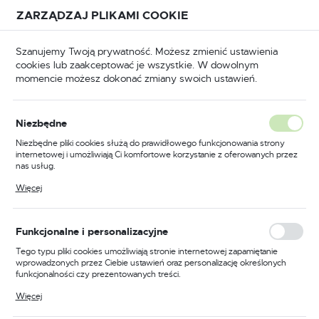
Przejdź do treści.
Przejdź do menu.
Przejdź do wyszukiwarki.
ZARZĄDZAJ PLIKAMI COOKIE
USTAWIENIA REGIONALNE
Szanujemy Twoją prywatność. Możesz zmienić ustawienia
cookies lub zaakceptować je wszystkie. W dowolnym
Lokalizacja
momencie możesz dokonać zmiany swoich ustawień.
Polska
 główna
Narzędzia
Narzędzia ręczne
Łomy
Język
Łomy
Niezbędne
(84)
polski
Niezbędne pliki cookies służą do prawidłowego funkcjonowania strony
internetowej i umożliwiają Ci komfortowe korzystanie z oferowanych przez
Waluta
nas usług.
Wysokiej Jakości Narzędzia
Polski złoty (PLN)
Pliki cookies odpowiadają na podejmowane przez Ciebie działania w celu
Więcej
Wyburzeniowe
m.in. dostosowania Twoich ustawień preferencji prywatności, logowania czy
wypełniania formularzy. Dzięki plikom cookies strona, z której korzystasz,
może działać bez zakłóceń.
ZAPISZ
Funkcjonalne i personalizacyjne
Wybierając narzędzia do prac wyburzeniowych, warto
zwrócić uwagę na
łomy
. Te niezwykle praktyczne
Tego typu pliki cookies umożliwiają stronie internetowej zapamiętanie
narzędzia są nieodzowne przy wszelkiego rodzaju pracach
wprowadzonych przez Ciebie ustawień oraz personalizację określonych
funkcjonalności czy prezentowanych treści.
rozbiórkowych, a także przy drobnych pracach
wyburzeniowych. Dzięki specjalnie wyprofilowanym
Dzięki tym plikom cookies możemy zapewnić Ci większy komfort
Więcej
korzystania z funkcjonalności naszej strony poprzez dopasowanie jej do
zakończeniom, łomy są idealne do wyciągania gwoździ,
Twoich indywidualnych preferencji. Wyrażenie zgody na funkcjonalne i
podważania i wyrywania elementów podczas rozbiórki i