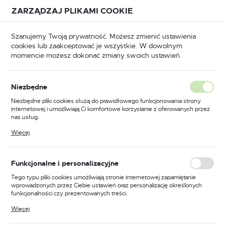
Przejdź do treści.
Przejdź do menu.
Przejdź do wyszukiwarki.
ZARZĄDZAJ PLIKAMI COOKIE
USTAWIENIA REGIONALNE
Szanujemy Twoją prywatność. Możesz zmienić ustawienia
cookies lub zaakceptować je wszystkie. W dowolnym
Lokalizacja
momencie możesz dokonać zmiany swoich ustawień.
Polska
Lutowanie miękkie - podgrzewanie i lutowanie twarde
Język
Lutowanie miękkie -
Niezbędne
polski
podgrzewanie i lutowanie
Niezbędne pliki cookies służą do prawidłowego funkcjonowania strony
internetowej i umożliwiają Ci komfortowe korzystanie z oferowanych przez
twarde
Waluta
nas usług.
Polski złoty (PLN)
Pliki cookies odpowiadają na podejmowane przez Ciebie działania w celu
(48)
Więcej
m.in. dostosowania Twoich ustawień preferencji prywatności, logowania czy
wypełniania formularzy. Dzięki plikom cookies strona, z której korzystasz,
może działać bez zakłóceń.
ZAPISZ
Funkcjonalne i personalizacyjne
Tego typu pliki cookies umożliwiają stronie internetowej zapamiętanie
wprowadzonych przez Ciebie ustawień oraz personalizację określonych
funkcjonalności czy prezentowanych treści.
FILTRUJ
Domyślnie
Dzięki tym plikom cookies możemy zapewnić Ci większy komfort
Więcej
korzystania z funkcjonalności naszej strony poprzez dopasowanie jej do
Twoich indywidualnych preferencji. Wyrażenie zgody na funkcjonalne i