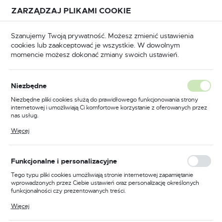
Przejdź do treści.
Przejdź do menu.
Przejdź do wyszukiwarki.
ZARZĄDZAJ PLIKAMI COOKIE
USTAWIENIA REGIONALNE
Szanujemy Twoją prywatność. Możesz zmienić ustawienia
cookies lub zaakceptować je wszystkie. W dowolnym
Lokalizacja
momencie możesz dokonać zmiany swoich ustawień.
Polska
lifierki do ostrzenia
Akcesoria do ostrzarek wodnych
Język
Niezbędne
polski
Poprzedni
Następny
Niezbędne pliki cookies służą do prawidłowego funkcjonowania strony
internetowej i umożliwiają Ci komfortowe korzystanie z oferowanych przez
Waluta
nas usług.
Podstawa obrotowa RB-180
Polski złoty (PLN)
Pliki cookies odpowiadają na podejmowane przez Ciebie działania w celu
Więcej
m.in. dostosowania Twoich ustawień preferencji prywatności, logowania czy
do ostrzarki Tormek
wypełniania formularzy. Dzięki plikom cookies strona, z której korzystasz,
może działać bez zakłóceń.
ZAPISZ
Funkcjonalne i personalizacyjne
PROMOCJA
Tego typu pliki cookies umożliwiają stronie internetowej zapamiętanie
wprowadzonych przez Ciebie ustawień oraz personalizację określonych
funkcjonalności czy prezentowanych treści.
Dzięki tym plikom cookies możemy zapewnić Ci większy komfort
Więcej
korzystania z funkcjonalności naszej strony poprzez dopasowanie jej do
Twoich indywidualnych preferencji. Wyrażenie zgody na funkcjonalne i