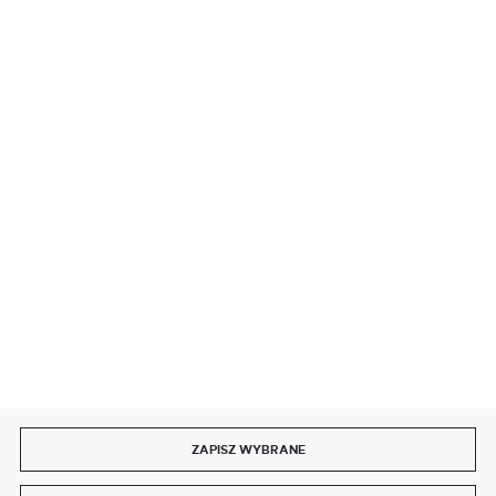
BEZPIECZNE PŁATNOŚCI
SZYBKA DOSTAWA
DOŁĄCZ DO NAS
ZAPISZ WYBRANE
Copyright by delmet.pl