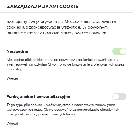
Przejdź do treści.
Przejdź do menu.
Przejdź do wyszukiwarki.
ZARZĄDZAJ PLIKAMI COOKIE
USTAWIENIA REGIONALNE
Szanujemy Twoją prywatność. Możesz zmienić ustawienia
cookies lub zaakceptować je wszystkie. W dowolnym
Lokalizacja
momencie możesz dokonać zmiany swoich ustawień.
Polska
lifierki do ostrzenia
Akcesoria do ostrzarek wodnych
Język
Niezbędne
polski
Poprzedni
Następny
Niezbędne pliki cookies służą do prawidłowego funkcjonowania strony
internetowej i umożliwiają Ci komfortowe korzystanie z oferowanych przez
Waluta
nas usług.
Przystawka do ostrzenia noży
Polski złoty (PLN)
Pliki cookies odpowiadają na podejmowane przez Ciebie działania w celu
Więcej
m.in. dostosowania Twoich ustawień preferencji prywatności, logowania czy
małych SVM-00
wypełniania formularzy. Dzięki plikom cookies strona, z której korzystasz,
może działać bez zakłóceń.
ZAPISZ
Funkcjonalne i personalizacyjne
PROMOCJA
Tego typu pliki cookies umożliwiają stronie internetowej zapamiętanie
wprowadzonych przez Ciebie ustawień oraz personalizację określonych
funkcjonalności czy prezentowanych treści.
Dzięki tym plikom cookies możemy zapewnić Ci większy komfort
Więcej
korzystania z funkcjonalności naszej strony poprzez dopasowanie jej do
Twoich indywidualnych preferencji. Wyrażenie zgody na funkcjonalne i