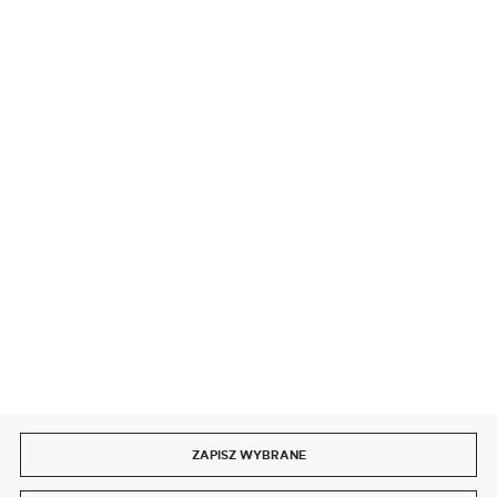
BEZPIECZNE PŁATNOŚCI
SZYBKA DOSTAWA
DOŁĄCZ DO NAS
ZAPISZ WYBRANE
Copyright by delmet.pl