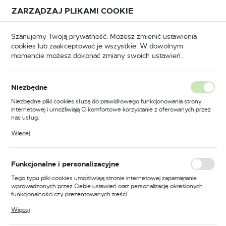
Przejdź do treści.
Przejdź do menu.
Przejdź do wyszukiwarki.
ZARZĄDZAJ PLIKAMI COOKIE
USTAWIENIA REGIONALNE
Szanujemy Twoją prywatność. Możesz zmienić ustawienia
cookies lub zaakceptować je wszystkie. W dowolnym
Lokalizacja
momencie możesz dokonać zmiany swoich ustawień.
Polska
 obróbki metalu
Akcesoria
Akcesoria pozostałe
Język
Niezbędne
polski
Poprzedni
Następny
Niezbędne pliki cookies służą do prawidłowego funkcjonowania strony
internetowej i umożliwiają Ci komfortowe korzystanie z oferowanych przez
Waluta
nas usług.
Uchwyt tokarski do drewna
Polski złoty (PLN)
Pliki cookies odpowiadają na podejmowane przez Ciebie działania w celu
Więcej
m.in. dostosowania Twoich ustawień preferencji prywatności, logowania czy
Luna 125 mm
wypełniania formularzy. Dzięki plikom cookies strona, z której korzystasz,
może działać bez zakłóceń.
ZAPISZ
Funkcjonalne i personalizacyjne
PROMOCJA
Tego typu pliki cookies umożliwiają stronie internetowej zapamiętanie
wprowadzonych przez Ciebie ustawień oraz personalizację określonych
funkcjonalności czy prezentowanych treści.
Dzięki tym plikom cookies możemy zapewnić Ci większy komfort
Więcej
korzystania z funkcjonalności naszej strony poprzez dopasowanie jej do
Twoich indywidualnych preferencji. Wyrażenie zgody na funkcjonalne i