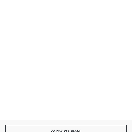
BEZPIECZNE PŁATNOŚCI
SZYBKA DOSTAWA
DOŁĄCZ DO NAS
ZAPISZ WYBRANE