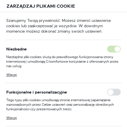
Przejdź do treści.
Przejdź do menu.
Przejdź do wyszukiwarki.
ZARZĄDZAJ PLIKAMI COOKIE
USTAWIENIA REGIONALNE
Szanujemy Twoją prywatność. Możesz zmienić ustawienia
cookies lub zaakceptować je wszystkie. W dowolnym
Lokalizacja
momencie możesz dokonać zmiany swoich ustawień.
Polska
Akcesoria
Maszyny CNC wyposażenie specjalne
Język
Maszyny CNC wyposażenie
Niezbędne
polski
specjalne
Niezbędne pliki cookies służą do prawidłowego funkcjonowania strony
internetowej i umożliwiają Ci komfortowe korzystanie z oferowanych przez
Waluta
(64)
nas usług.
Polski złoty (PLN)
Pliki cookies odpowiadają na podejmowane przez Ciebie działania w celu
Więcej
m.in. dostosowania Twoich ustawień preferencji prywatności, logowania czy
wypełniania formularzy. Dzięki plikom cookies strona, z której korzystasz,
może działać bez zakłóceń.
ZAPISZ
Funkcjonalne i personalizacyjne
Tego typu pliki cookies umożliwiają stronie internetowej zapamiętanie
FILTRUJ
Domyślnie
wprowadzonych przez Ciebie ustawień oraz personalizację określonych
funkcjonalności czy prezentowanych treści.
Dzięki tym plikom cookies możemy zapewnić Ci większy komfort
Więcej
korzystania z funkcjonalności naszej strony poprzez dopasowanie jej do
Twoich indywidualnych preferencji. Wyrażenie zgody na funkcjonalne i