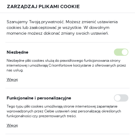
Przejdź do treści.
Przejdź do menu.
Przejdź do wyszukiwarki.
ZARZĄDZAJ PLIKAMI COOKIE
USTAWIENIA REGIONALNE
Szanujemy Twoją prywatność. Możesz zmienić ustawienia
cookies lub zaakceptować je wszystkie. W dowolnym
Lokalizacja
momencie możesz dokonać zmiany swoich ustawień.
Polska
Maszyny, agregaty
Maszyny do kopiowania kluczy
Język
Maszyny do kopiowania kluczy
Niezbędne
polski
Niezbędne pliki cookies służą do prawidłowego funkcjonowania strony
(1)
internetowej i umożliwiają Ci komfortowe korzystanie z oferowanych przez
Waluta
nas usług.
Polski złoty (PLN)
Pliki cookies odpowiadają na podejmowane przez Ciebie działania w celu
Więcej
m.in. dostosowania Twoich ustawień preferencji prywatności, logowania czy
wypełniania formularzy. Dzięki plikom cookies strona, z której korzystasz,
może działać bez zakłóceń.
ZAPISZ
Funkcjonalne i personalizacyjne
FILTRUJ
Domyślnie
Tego typu pliki cookies umożliwiają stronie internetowej zapamiętanie
wprowadzonych przez Ciebie ustawień oraz personalizację określonych
funkcjonalności czy prezentowanych treści.
Dzięki tym plikom cookies możemy zapewnić Ci większy komfort
Więcej
korzystania z funkcjonalności naszej strony poprzez dopasowanie jej do
Twoich indywidualnych preferencji. Wyrażenie zgody na funkcjonalne i