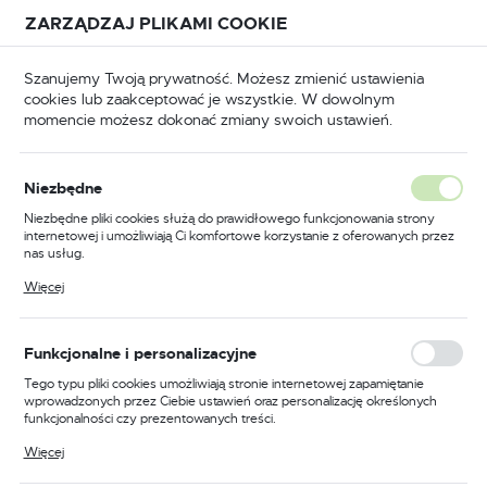
Przejdź do treści.
Przejdź do menu.
Przejdź do wyszukiwarki.
ZARZĄDZAJ PLIKAMI COOKIE
USTAWIENIA REGIONALNE
Szanujemy Twoją prywatność. Możesz zmienić ustawienia
cookies lub zaakceptować je wszystkie. W dowolnym
Lokalizacja
momencie możesz dokonać zmiany swoich ustawień.
Polska
ona główna
Materiały ścierne
Materiały polerskie
Język
Materiały polerskie
Niezbędne
(185)
polski
Niezbędne pliki cookies służą do prawidłowego funkcjonowania strony
internetowej i umożliwiają Ci komfortowe korzystanie z oferowanych przez
Waluta
nas usług.
Wysokiej Jakości Materiały
Polski złoty (PLN)
Pliki cookies odpowiadają na podejmowane przez Ciebie działania w celu
Więcej
Polerskie
m.in. dostosowania Twoich ustawień preferencji prywatności, logowania czy
wypełniania formularzy. Dzięki plikom cookies strona, z której korzystasz,
może działać bez zakłóceń.
ZAPISZ
Funkcjonalne i personalizacyjne
Delmet.pl oferuje szeroki wybór
materiałów polerskich
do różnych zastosowań. Dostępne produkty są
Tego typu pliki cookies umożliwiają stronie internetowej zapamiętanie
niezawodne, trwałe i wydajne, dzięki czemu są idealnym
wprowadzonych przez Ciebie ustawień oraz personalizację określonych
funkcjonalności czy prezentowanych treści.
wyborem dla profesjonalistów i majsterkowiczów. Czy
szukasz materiałów do polerowania metalu, drewna, czy
Dzięki tym plikom cookies możemy zapewnić Ci większy komfort
Więcej
korzystania z funkcjonalności naszej strony poprzez dopasowanie jej do
innych powierzchni? Delmet.pl ma to, czego potrzebujesz.
Twoich indywidualnych preferencji. Wyrażenie zgody na funkcjonalne i