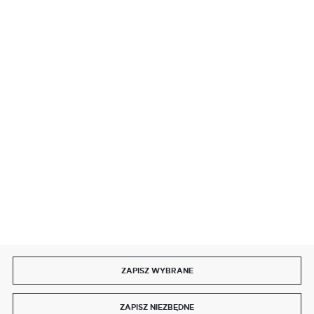
BEZPIECZNE PŁATNOŚCI
SZYBKA DOSTAWA
DOŁĄCZ DO NAS
ZAPISZ WYBRANE
Copyright by delmet.pl
ZAPISZ NIEZBĘDNE
Agencja interaktywna
[ti]
Powered by
2ClickShop®