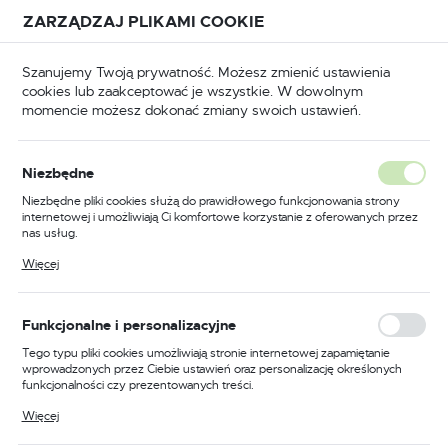
Przejdź do treści.
Przejdź do menu.
Przejdź do wyszukiwarki.
ZARZĄDZAJ PLIKAMI COOKIE
USTAWIENIA REGIONALNE
Szanujemy Twoją prywatność. Możesz zmienić ustawienia
cookies lub zaakceptować je wszystkie. W dowolnym
Lokalizacja
momencie możesz dokonać zmiany swoich ustawień.
Polska
eriały ścierne pozostałe
Materiały ścierne nasypowe
Język
Materiały ścierne nasypowe
Niezbędne
polski
Niezbędne pliki cookies służą do prawidłowego funkcjonowania strony
(815)
internetowej i umożliwiają Ci komfortowe korzystanie z oferowanych przez
Waluta
nas usług.
Polski złoty (PLN)
Pliki cookies odpowiadają na podejmowane przez Ciebie działania w celu
Więcej
Wysokiej Jakości Materiały
m.in. dostosowania Twoich ustawień preferencji prywatności, logowania czy
wypełniania formularzy. Dzięki plikom cookies strona, z której korzystasz,
Ścierne Nasypowe
może działać bez zakłóceń.
ZAPISZ
Funkcjonalne i personalizacyjne
Tego typu pliki cookies umożliwiają stronie internetowej zapamiętanie
W świecie narzędzi i elektronarzędzi,
materiały ścierne
wprowadzonych przez Ciebie ustawień oraz personalizację określonych
nasypowe
stanowią kluczowy element. Są niezbędne do
funkcjonalności czy prezentowanych treści.
wielu prac, takich jak szlifowanie, polerowanie czy
Dzięki tym plikom cookies możemy zapewnić Ci większy komfort
czyszczenie powierzchni. Czy zastanawialiście się kiedyś,
Więcej
korzystania z funkcjonalności naszej strony poprzez dopasowanie jej do
jakie są ich rodzaje i do czego służą?
Twoich indywidualnych preferencji. Wyrażenie zgody na funkcjonalne i