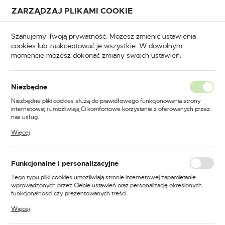
Przejdź do treści.
Przejdź do menu.
Przejdź do wyszukiwarki.
ZARZĄDZAJ PLIKAMI COOKIE
USTAWIENIA REGIONALNE
Szanujemy Twoją prywatność. Możesz zmienić ustawienia
cookies lub zaakceptować je wszystkie. W dowolnym
Lokalizacja
momencie możesz dokonać zmiany swoich ustawień.
Polska
Strona główna
Materiały ścierne
Język
Materiały ścierne
Niezbędne
(11964)
polski
Niezbędne pliki cookies służą do prawidłowego funkcjonowania strony
internetowej i umożliwiają Ci komfortowe korzystanie z oferowanych przez
Waluta
nas usług.
Polski złoty (PLN)
Pliki cookies odpowiadają na podejmowane przez Ciebie działania w celu
Więcej
ŚCIERNICE DO CIĘCIA I SZLIFOWANIA
TARC
m.in. dostosowania Twoich ustawień preferencji prywatności, logowania czy
wypełniania formularzy. Dzięki plikom cookies strona, z której korzystasz,
może działać bez zakłóceń.
ZAPISZ
Funkcjonalne i personalizacyjne
Tego typu pliki cookies umożliwiają stronie internetowej zapamiętanie
wprowadzonych przez Ciebie ustawień oraz personalizację określonych
funkcjonalności czy prezentowanych treści.
FILTRUJ
Domyślnie
Dzięki tym plikom cookies możemy zapewnić Ci większy komfort
Więcej
korzystania z funkcjonalności naszej strony poprzez dopasowanie jej do
Twoich indywidualnych preferencji. Wyrażenie zgody na funkcjonalne i