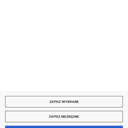
BEZPIECZNE PŁATNOŚCI
SZYBKA DOSTAWA
DOŁĄCZ DO NAS
ZAPISZ WYBRANE
Copyright by delmet.pl
ZAPISZ NIEZBĘDNE
Agencja interaktywna
[ti]
Powered by
2ClickShop®
0