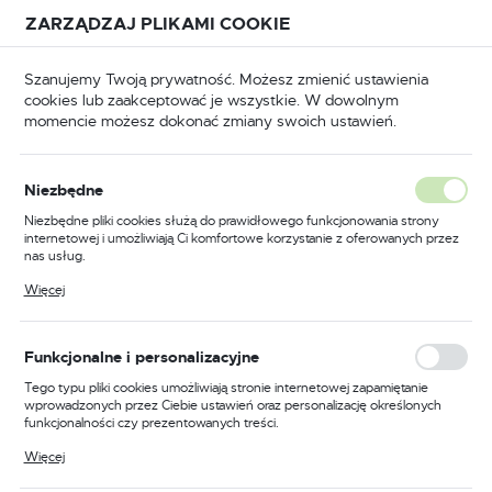
Przejdź do treści.
Przejdź do menu.
Przejdź do wyszukiwarki.
ZARZĄDZAJ PLIKAMI COOKIE
USTAWIENIA REGIONALNE
Szanujemy Twoją prywatność. Możesz zmienić ustawienia
cookies lub zaakceptować je wszystkie. W dowolnym
Lokalizacja
momencie możesz dokonać zmiany swoich ustawień.
Polska
Szczotki druciane
Szczotki druciane z otworem
Język
Niezbędne
polski
Poprzedni
Następny
Niezbędne pliki cookies służą do prawidłowego funkcjonowania strony
internetowej i umożliwiają Ci komfortowe korzystanie z oferowanych przez
Waluta
nas usług.
Szczotka 250 otwór fi-32
Polski złoty (PLN)
Pliki cookies odpowiadają na podejmowane przez Ciebie działania w celu
Więcej
m.in. dostosowania Twoich ustawień preferencji prywatności, logowania czy
wypełniania formularzy. Dzięki plikom cookies strona, z której korzystasz,
może działać bez zakłóceń.
ZAPISZ
Funkcjonalne i personalizacyjne
Tego typu pliki cookies umożliwiają stronie internetowej zapamiętanie
wprowadzonych przez Ciebie ustawień oraz personalizację określonych
funkcjonalności czy prezentowanych treści.
Dzięki tym plikom cookies możemy zapewnić Ci większy komfort
Więcej
korzystania z funkcjonalności naszej strony poprzez dopasowanie jej do
Twoich indywidualnych preferencji. Wyrażenie zgody na funkcjonalne i