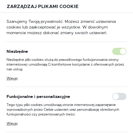
Przejdź do treści.
Przejdź do menu.
Przejdź do wyszukiwarki.
ZARZĄDZAJ PLIKAMI COOKIE
USTAWIENIA REGIONALNE
Szanujemy Twoją prywatność. Możesz zmienić ustawienia
cookies lub zaakceptować je wszystkie. W dowolnym
Lokalizacja
momencie możesz dokonać zmiany swoich ustawień.
Polska
Szczotki druciane
Szczotki druciane z gwintem
Język
Niezbędne
polski
Poprzedni
Następny
Niezbędne pliki cookies służą do prawidłowego funkcjonowania strony
internetowej i umożliwiają Ci komfortowe korzystanie z oferowanych przez
Waluta
nas usług.
Szczotka stalowa fi-60 z
Polski złoty (PLN)
Pliki cookies odpowiadają na podejmowane przez Ciebie działania w celu
Więcej
m.in. dostosowania Twoich ustawień preferencji prywatności, logowania czy
gwintem M14 domocowania
wypełniania formularzy. Dzięki plikom cookies strona, z której korzystasz,
może działać bez zakłóceń.
ZAPISZ
Funkcjonalne i personalizacyjne
Tego typu pliki cookies umożliwiają stronie internetowej zapamiętanie
wprowadzonych przez Ciebie ustawień oraz personalizację określonych
funkcjonalności czy prezentowanych treści.
Dzięki tym plikom cookies możemy zapewnić Ci większy komfort
Więcej
korzystania z funkcjonalności naszej strony poprzez dopasowanie jej do
Twoich indywidualnych preferencji. Wyrażenie zgody na funkcjonalne i