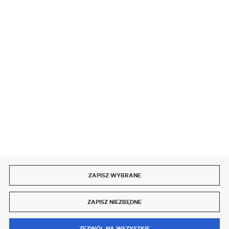
BEZPIECZNE PŁATNOŚCI
SZYBKA DOSTAWA
DOŁĄCZ DO NAS
ZAPISZ WYBRANE
Copyright by delmet.pl
ZAPISZ NIEZBĘDNE
Agencja interaktywna
[ti]
Powered by
2ClickShop®
0
ZEZWÓL NA WSZYSTKIE