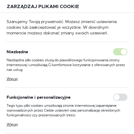
Przejdź do treści.
Przejdź do menu.
Przejdź do wyszukiwarki.
ZARZĄDZAJ PLIKAMI COOKIE
USTAWIENIA REGIONALNE
Szanujemy Twoją prywatność. Możesz zmienić ustawienia
cookies lub zaakceptować je wszystkie. W dowolnym
Lokalizacja
momencie możesz dokonać zmiany swoich ustawień.
Polska
rona główna
Pneumatyka
Młotki pneumatyczne
Język
Młotki pneumatyczne
Niezbędne
(13)
polski
Niezbędne pliki cookies służą do prawidłowego funkcjonowania strony
internetowej i umożliwiają Ci komfortowe korzystanie z oferowanych przez
Waluta
nas usług.
Polski złoty (PLN)
Pliki cookies odpowiadają na podejmowane przez Ciebie działania w celu
Więcej
m.in. dostosowania Twoich ustawień preferencji prywatności, logowania czy
wypełniania formularzy. Dzięki plikom cookies strona, z której korzystasz,
może działać bez zakłóceń.
FILTRUJ
Domyślnie
ZAPISZ
Funkcjonalne i personalizacyjne
Tego typu pliki cookies umożliwiają stronie internetowej zapamiętanie
wprowadzonych przez Ciebie ustawień oraz personalizację określonych
funkcjonalności czy prezentowanych treści.
PROMOCJA
Dzięki tym plikom cookies możemy zapewnić Ci większy komfort
Więcej
korzystania z funkcjonalności naszej strony poprzez dopasowanie jej do
Twoich indywidualnych preferencji. Wyrażenie zgody na funkcjonalne i