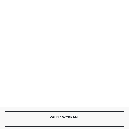
BEZPIECZNE PŁATNOŚCI
SZYBKA DOSTAWA
DOŁĄCZ DO NAS
ZAPISZ WYBRANE
Copyright by delmet.pl