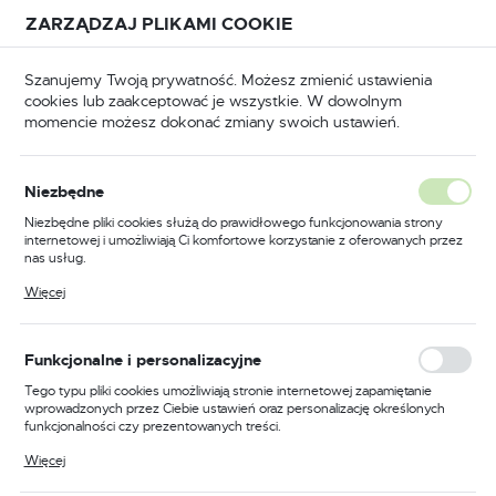
Przejdź do treści.
Przejdź do menu.
Przejdź do wyszukiwarki.
ZARZĄDZAJ PLIKAMI COOKIE
USTAWIENIA REGIONALNE
Szanujemy Twoją prywatność. Możesz zmienić ustawienia
cookies lub zaakceptować je wszystkie. W dowolnym
Lokalizacja
momencie możesz dokonać zmiany swoich ustawień.
Polska
Strona główna
MOJE AUTO VIRAGE
Język
MOJE AUTO VIRAGE
Niezbędne
(16)
polski
Niezbędne pliki cookies służą do prawidłowego funkcjonowania strony
internetowej i umożliwiają Ci komfortowe korzystanie z oferowanych przez
Waluta
nas usług.
Polski złoty (PLN)
Pliki cookies odpowiadają na podejmowane przez Ciebie działania w celu
Więcej
m.in. dostosowania Twoich ustawień preferencji prywatności, logowania czy
wypełniania formularzy. Dzięki plikom cookies strona, z której korzystasz,
może działać bez zakłóceń.
FILTRUJ
Domyślnie
ZAPISZ
Funkcjonalne i personalizacyjne
Tego typu pliki cookies umożliwiają stronie internetowej zapamiętanie
wprowadzonych przez Ciebie ustawień oraz personalizację określonych
funkcjonalności czy prezentowanych treści.
Dzięki tym plikom cookies możemy zapewnić Ci większy komfort
Więcej
korzystania z funkcjonalności naszej strony poprzez dopasowanie jej do
Twoich indywidualnych preferencji. Wyrażenie zgody na funkcjonalne i