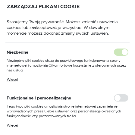
Przejdź do treści.
Przejdź do menu.
Przejdź do wyszukiwarki.
ZARZĄDZAJ PLIKAMI COOKIE
USTAWIENIA REGIONALNE
Szanujemy Twoją prywatność. Możesz zmienić ustawienia
cookies lub zaakceptować je wszystkie. W dowolnym
Lokalizacja
momencie możesz dokonać zmiany swoich ustawień.
Polska
Akcesoria i części zamienne
Mostki prostownicze
Język
Mostki prostownicze
Niezbędne
(3)
polski
Niezbędne pliki cookies służą do prawidłowego funkcjonowania strony
internetowej i umożliwiają Ci komfortowe korzystanie z oferowanych przez
Waluta
nas usług.
Polski złoty (PLN)
Pliki cookies odpowiadają na podejmowane przez Ciebie działania w celu
Więcej
m.in. dostosowania Twoich ustawień preferencji prywatności, logowania czy
wypełniania formularzy. Dzięki plikom cookies strona, z której korzystasz,
może działać bez zakłóceń.
FILTRUJ
Domyślnie
ZAPISZ
Funkcjonalne i personalizacyjne
Tego typu pliki cookies umożliwiają stronie internetowej zapamiętanie
wprowadzonych przez Ciebie ustawień oraz personalizację określonych
funkcjonalności czy prezentowanych treści.
PROMOCJA
Dzięki tym plikom cookies możemy zapewnić Ci większy komfort
Więcej
korzystania z funkcjonalności naszej strony poprzez dopasowanie jej do
Twoich indywidualnych preferencji. Wyrażenie zgody na funkcjonalne i