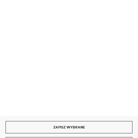
BEZPIECZNE PŁATNOŚCI
SZYBKA DOSTAWA
DOŁĄCZ DO NAS
ZAPISZ WYBRANE