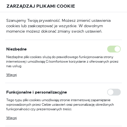
Przejdź do treści.
Przejdź do menu.
Przejdź do wyszukiwarki.
ZARZĄDZAJ PLIKAMI COOKIE
USTAWIENIA REGIONALNE
Szanujemy Twoją prywatność. Możesz zmienić ustawienia
cookies lub zaakceptować je wszystkie. W dowolnym
Lokalizacja
momencie możesz dokonać zmiany swoich ustawień.
Polska
Narzędzia ręczne
Narzędzia do cięcia szkła i glazury
Język
Narzędzia do cięcia szkła i
Niezbędne
polski
glazury
Niezbędne pliki cookies służą do prawidłowego funkcjonowania strony
internetowej i umożliwiają Ci komfortowe korzystanie z oferowanych przez
Waluta
(20)
nas usług.
Polski złoty (PLN)
Pliki cookies odpowiadają na podejmowane przez Ciebie działania w celu
Więcej
m.in. dostosowania Twoich ustawień preferencji prywatności, logowania czy
wypełniania formularzy. Dzięki plikom cookies strona, z której korzystasz,
Profesjonalne narzędzia do
może działać bez zakłóceń.
ZAPISZ
precyzyjnego cięcia
Funkcjonalne i personalizacyjne
Tego typu pliki cookies umożliwiają stronie internetowej zapamiętanie
wprowadzonych przez Ciebie ustawień oraz personalizację określonych
Wykonanie idealnego cięcia w szkle czy glazurze wymaga
funkcjonalności czy prezentowanych treści.
nie tylko umiejętności, ale przede wszystkim odpowiednich
Dzięki tym plikom cookies możemy zapewnić Ci większy komfort
Więcej
narzędzi. W tej kategorii znajdują się produkty, które
korzystania z funkcjonalności naszej strony poprzez dopasowanie jej do
Twoich indywidualnych preferencji. Wyrażenie zgody na funkcjonalne i
gwarantują precyzyjność, łatwość obsługi i doskonałe