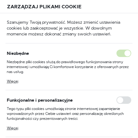
Przejdź do treści.
Przejdź do menu.
Przejdź do wyszukiwarki.
ZARZĄDZAJ PLIKAMI COOKIE
USTAWIENIA REGIONALNE
Szanujemy Twoją prywatność. Możesz zmienić ustawienia
cookies lub zaakceptować je wszystkie. W dowolnym
Lokalizacja
momencie możesz dokonać zmiany swoich ustawień.
Polska
arzędzia
Narzędzia ręczne
Ściągacze do łożysk
Język
Niezbędne
polski
Poprzedni
Następny
Niezbędne pliki cookies służą do prawidłowego funkcjonowania strony
internetowej i umożliwiają Ci komfortowe korzystanie z oferowanych przez
Waluta
nas usług.
Ściągacz do łożysk 3-
Polski złoty (PLN)
Pliki cookies odpowiadają na podejmowane przez Ciebie działania w celu
Więcej
m.in. dostosowania Twoich ustawień preferencji prywatności, logowania czy
ramienny 150
wypełniania formularzy. Dzięki plikom cookies strona, z której korzystasz,
może działać bez zakłóceń.
ZAPISZ
Funkcjonalne i personalizacyjne
Tego typu pliki cookies umożliwiają stronie internetowej zapamiętanie
wprowadzonych przez Ciebie ustawień oraz personalizację określonych
funkcjonalności czy prezentowanych treści.
Dzięki tym plikom cookies możemy zapewnić Ci większy komfort
Więcej
korzystania z funkcjonalności naszej strony poprzez dopasowanie jej do
Twoich indywidualnych preferencji. Wyrażenie zgody na funkcjonalne i