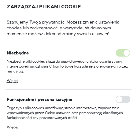
Przejdź do treści.
Przejdź do menu.
Przejdź do wyszukiwarki.
ZARZĄDZAJ PLIKAMI COOKIE
USTAWIENIA REGIONALNE
Szanujemy Twoją prywatność. Możesz zmienić ustawienia
cookies lub zaakceptować je wszystkie. W dowolnym
Lokalizacja
momencie możesz dokonać zmiany swoich ustawień.
Polska
nictwo
Odzież spawalnicza
Obuwie spawalnicze
Język
Obuwie spawalnicze
Niezbędne
(8)
polski
Niezbędne pliki cookies służą do prawidłowego funkcjonowania strony
internetowej i umożliwiają Ci komfortowe korzystanie z oferowanych przez
Waluta
nas usług.
Polski złoty (PLN)
Pliki cookies odpowiadają na podejmowane przez Ciebie działania w celu
Więcej
m.in. dostosowania Twoich ustawień preferencji prywatności, logowania czy
wypełniania formularzy. Dzięki plikom cookies strona, z której korzystasz,
może działać bez zakłóceń.
Domyślnie
ZAPISZ
Funkcjonalne i personalizacyjne
Tego typu pliki cookies umożliwiają stronie internetowej zapamiętanie
wprowadzonych przez Ciebie ustawień oraz personalizację określonych
funkcjonalności czy prezentowanych treści.
Dzięki tym plikom cookies możemy zapewnić Ci większy komfort
Więcej
korzystania z funkcjonalności naszej strony poprzez dopasowanie jej do
Twoich indywidualnych preferencji. Wyrażenie zgody na funkcjonalne i