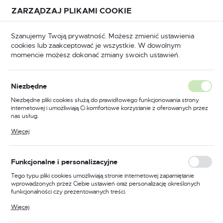
Przejdź do treści.
Przejdź do menu.
Przejdź do wyszukiwarki.
ZARZĄDZAJ PLIKAMI COOKIE
USTAWIENIA REGIONALNE
Szanujemy Twoją prywatność. Możesz zmienić ustawienia
cookies lub zaakceptować je wszystkie. W dowolnym
Lokalizacja
momencie możesz dokonać zmiany swoich ustawień.
Polska
wna
BHP
Ochrona słuchu
Ochronniki słuchu
Język
Ochronniki słuchu
Niezbędne
(41)
polski
Niezbędne pliki cookies służą do prawidłowego funkcjonowania strony
internetowej i umożliwiają Ci komfortowe korzystanie z oferowanych przez
Waluta
nas usług.
Polski złoty (PLN)
Pliki cookies odpowiadają na podejmowane przez Ciebie działania w celu
Więcej
m.in. dostosowania Twoich ustawień preferencji prywatności, logowania czy
wypełniania formularzy. Dzięki plikom cookies strona, z której korzystasz,
może działać bez zakłóceń.
FILTRUJ
Domyślnie
ZAPISZ
Funkcjonalne i personalizacyjne
Tego typu pliki cookies umożliwiają stronie internetowej zapamiętanie
wprowadzonych przez Ciebie ustawień oraz personalizację określonych
funkcjonalności czy prezentowanych treści.
PROMOCJA
Dzięki tym plikom cookies możemy zapewnić Ci większy komfort
Więcej
korzystania z funkcjonalności naszej strony poprzez dopasowanie jej do
Twoich indywidualnych preferencji. Wyrażenie zgody na funkcjonalne i