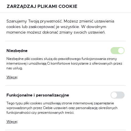
Przejdź do treści.
Przejdź do menu.
Przejdź do wyszukiwarki.
ZARZĄDZAJ PLIKAMI COOKIE
USTAWIENIA REGIONALNE
Szanujemy Twoją prywatność. Możesz zmienić ustawienia
cookies lub zaakceptować je wszystkie. W dowolnym
Lokalizacja
momencie możesz dokonać zmiany swoich ustawień.
Polska
Strona główna
BHP
Odzież trudnopalna
Język
Odzież trudnopalna
Niezbędne
(2135)
polski
Niezbędne pliki cookies służą do prawidłowego funkcjonowania strony
internetowej i umożliwiają Ci komfortowe korzystanie z oferowanych przez
Waluta
nas usług.
Polski złoty (PLN)
Pliki cookies odpowiadają na podejmowane przez Ciebie działania w celu
Więcej
KOMBINEZONY TRUDNOPALNE
BLUZY TR
m.in. dostosowania Twoich ustawień preferencji prywatności, logowania czy
wypełniania formularzy. Dzięki plikom cookies strona, z której korzystasz,
może działać bez zakłóceń.
ZAPISZ
Funkcjonalne i personalizacyjne
Tego typu pliki cookies umożliwiają stronie internetowej zapamiętanie
wprowadzonych przez Ciebie ustawień oraz personalizację określonych
funkcjonalności czy prezentowanych treści.
FILTRUJ
Domyślnie
Dzięki tym plikom cookies możemy zapewnić Ci większy komfort
Więcej
korzystania z funkcjonalności naszej strony poprzez dopasowanie jej do
Twoich indywidualnych preferencji. Wyrażenie zgody na funkcjonalne i