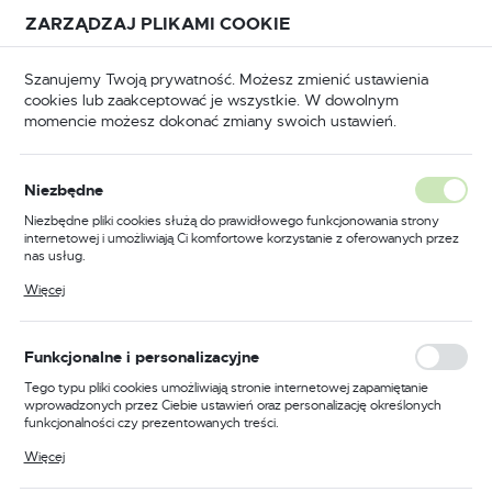
Przejdź do treści.
Przejdź do menu.
Przejdź do wyszukiwarki.
ZARZĄDZAJ PLIKAMI COOKIE
USTAWIENIA REGIONALNE
Szanujemy Twoją prywatność. Możesz zmienić ustawienia
cookies lub zaakceptować je wszystkie. W dowolnym
Lokalizacja
momencie możesz dokonać zmiany swoich ustawień.
Polska
Strona główna
Okucia
Język
Okucia
Niezbędne
(4148)
polski
Niezbędne pliki cookies służą do prawidłowego funkcjonowania strony
internetowej i umożliwiają Ci komfortowe korzystanie z oferowanych przez
Waluta
nas usług.
Polski złoty (PLN)
Pliki cookies odpowiadają na podejmowane przez Ciebie działania w celu
Więcej
KŁÓDKI
ZAMKI
m.in. dostosowania Twoich ustawień preferencji prywatności, logowania czy
wypełniania formularzy. Dzięki plikom cookies strona, z której korzystasz,
może działać bez zakłóceń.
ZAPISZ
Funkcjonalne i personalizacyjne
Tego typu pliki cookies umożliwiają stronie internetowej zapamiętanie
wprowadzonych przez Ciebie ustawień oraz personalizację określonych
funkcjonalności czy prezentowanych treści.
FILTRUJ
Domyślnie
Dzięki tym plikom cookies możemy zapewnić Ci większy komfort
Więcej
korzystania z funkcjonalności naszej strony poprzez dopasowanie jej do
Twoich indywidualnych preferencji. Wyrażenie zgody na funkcjonalne i