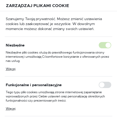
Przejdź do treści.
Przejdź do menu.
Przejdź do wyszukiwarki.
ZARZĄDZAJ PLIKAMI COOKIE
USTAWIENIA REGIONALNE
Szanujemy Twoją prywatność. Możesz zmienić ustawienia
cookies lub zaakceptować je wszystkie. W dowolnym
Lokalizacja
momencie możesz dokonać zmiany swoich ustawień.
Polska
puszczane
Zamki wpuszczane do drzwi drewnianych
Język
Niezbędne
polski
Poprzedni
Następny
Niezbędne pliki cookies służą do prawidłowego funkcjonowania strony
internetowej i umożliwiają Ci komfortowe korzystanie z oferowanych przez
Waluta
nas usług.
Zamek do drzwi 90/50
Polski złoty (PLN)
Pliki cookies odpowiadają na podejmowane przez Ciebie działania w celu
Więcej
m.in. dostosowania Twoich ustawień preferencji prywatności, logowania czy
wpuszczany na wkładkę
wypełniania formularzy. Dzięki plikom cookies strona, z której korzystasz,
może działać bez zakłóceń.
bębenkową Gerda ZW 3000
ZAPISZ
Funkcjonalne i personalizacyjne
Tego typu pliki cookies umożliwiają stronie internetowej zapamiętanie
wprowadzonych przez Ciebie ustawień oraz personalizację określonych
funkcjonalności czy prezentowanych treści.
Dzięki tym plikom cookies możemy zapewnić Ci większy komfort
Więcej
korzystania z funkcjonalności naszej strony poprzez dopasowanie jej do
Twoich indywidualnych preferencji. Wyrażenie zgody na funkcjonalne i