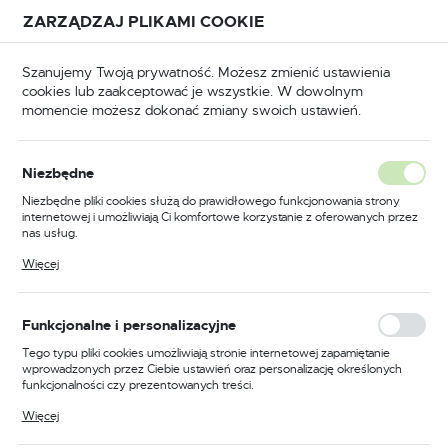
Przejdź do treści.
Przejdź do menu.
Przejdź do wyszukiwarki.
ZARZĄDZAJ PLIKAMI COOKIE
USTAWIENIA REGIONALNE
Szanujemy Twoją prywatność. Możesz zmienić ustawienia
cookies lub zaakceptować je wszystkie. W dowolnym
Lokalizacja
momencie możesz dokonać zmiany swoich ustawień.
Polska
wna
Maszyny, agregaty
Osuszacze i nagrzewnice
Język
Osuszacze i nagrzewnice
Niezbędne
(29)
polski
Niezbędne pliki cookies służą do prawidłowego funkcjonowania strony
internetowej i umożliwiają Ci komfortowe korzystanie z oferowanych przez
Waluta
nas usług.
Elektryczne rozwiązania dla
Polski złoty (PLN)
Pliki cookies odpowiadają na podejmowane przez Ciebie działania w celu
Więcej
ogrzewania i osuszania
m.in. dostosowania Twoich ustawień preferencji prywatności, logowania czy
wypełniania formularzy. Dzięki plikom cookies strona, z której korzystasz,
może działać bez zakłóceń.
ZAPISZ
Funkcjonalne i personalizacyjne
Osuszacze i nagrzewnice elektryczne to niezastąpione
urządzenia w wielu sytuacjach. Dzięki nim, zarówno
Tego typu pliki cookies umożliwiają stronie internetowej zapamiętanie
przestrzeń mieszkalna, jak i przemysłowa, staje się bardziej
wprowadzonych przez Ciebie ustawień oraz personalizację określonych
funkcjonalności czy prezentowanych treści.
komfortowa i bezpieczna. Wykorzystując energię
elektryczną, umożliwiają efektywne ogrzewanie, a także
Dzięki tym plikom cookies możemy zapewnić Ci większy komfort
Więcej
korzystania z funkcjonalności naszej strony poprzez dopasowanie jej do
skuteczne usuwanie wilgoci.
Twoich indywidualnych preferencji. Wyrażenie zgody na funkcjonalne i