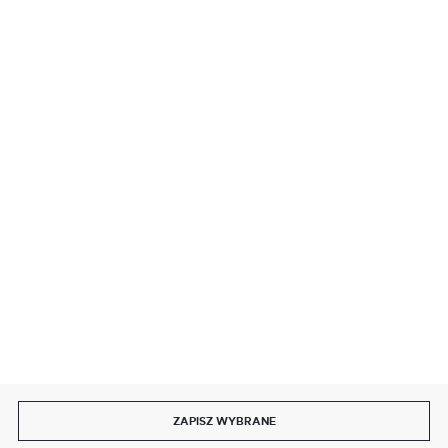
BEZPIECZNE PŁATNOŚCI
SZYBKA DOSTAWA
DOŁĄCZ DO NAS
ZAPISZ WYBRANE