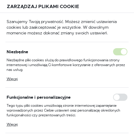
Przejdź do treści.
Przejdź do menu.
Przejdź do wyszukiwarki.
ZARZĄDZAJ PLIKAMI COOKIE
USTAWIENIA REGIONALNE
Szanujemy Twoją prywatność. Możesz zmienić ustawienia
cookies lub zaakceptować je wszystkie. W dowolnym
Lokalizacja
momencie możesz dokonać zmiany swoich ustawień.
Polska
loatacyjne
Wg. typu palnika
Palnik LT50 / CB50
Język
Palnik LT50 / CB50
Niezbędne
(11)
polski
Niezbędne pliki cookies służą do prawidłowego funkcjonowania strony
internetowej i umożliwiają Ci komfortowe korzystanie z oferowanych przez
Waluta
nas usług.
Polski złoty (PLN)
Pliki cookies odpowiadają na podejmowane przez Ciebie działania w celu
Więcej
m.in. dostosowania Twoich ustawień preferencji prywatności, logowania czy
wypełniania formularzy. Dzięki plikom cookies strona, z której korzystasz,
może działać bez zakłóceń.
FILTRUJ
Domyślnie
ZAPISZ
Funkcjonalne i personalizacyjne
Tego typu pliki cookies umożliwiają stronie internetowej zapamiętanie
wprowadzonych przez Ciebie ustawień oraz personalizację określonych
funkcjonalności czy prezentowanych treści.
PROMOCJA
Dzięki tym plikom cookies możemy zapewnić Ci większy komfort
Więcej
korzystania z funkcjonalności naszej strony poprzez dopasowanie jej do
Twoich indywidualnych preferencji. Wyrażenie zgody na funkcjonalne i