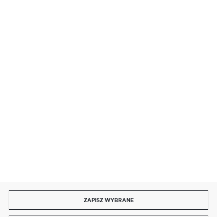
BEZPIECZNE PŁATNOŚCI
SZYBKA DOSTAWA
DOŁĄCZ DO NAS
ZAPISZ WYBRANE