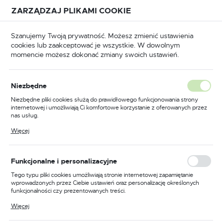
Przejdź do treści.
Przejdź do menu.
Przejdź do wyszukiwarki.
ZARZĄDZAJ PLIKAMI COOKIE
USTAWIENIA REGIONALNE
Szanujemy Twoją prywatność. Możesz zmienić ustawienia
cookies lub zaakceptować je wszystkie. W dowolnym
Lokalizacja
momencie możesz dokonać zmiany swoich ustawień.
Polska
i tarczowe i pilarki stołowe przesuwne
Pilarki stołowe
Język
Pilarki stołowe
Niezbędne
(15)
polski
Niezbędne pliki cookies służą do prawidłowego funkcjonowania strony
internetowej i umożliwiają Ci komfortowe korzystanie z oferowanych przez
Waluta
nas usług.
Polski złoty (PLN)
Pliki cookies odpowiadają na podejmowane przez Ciebie działania w celu
Więcej
m.in. dostosowania Twoich ustawień preferencji prywatności, logowania czy
wypełniania formularzy. Dzięki plikom cookies strona, z której korzystasz,
może działać bez zakłóceń.
FILTRUJ
Domyślnie
ZAPISZ
Funkcjonalne i personalizacyjne
Tego typu pliki cookies umożliwiają stronie internetowej zapamiętanie
wprowadzonych przez Ciebie ustawień oraz personalizację określonych
funkcjonalności czy prezentowanych treści.
PROMOCJA
Dzięki tym plikom cookies możemy zapewnić Ci większy komfort
Więcej
korzystania z funkcjonalności naszej strony poprzez dopasowanie jej do
Twoich indywidualnych preferencji. Wyrażenie zgody na funkcjonalne i