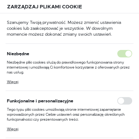
Przejdź do treści.
Przejdź do menu.
Przejdź do wyszukiwarki.
ZARZĄDZAJ PLIKAMI COOKIE
USTAWIENIA REGIONALNE
Szanujemy Twoją prywatność. Możesz zmienić ustawienia
cookies lub zaakceptować je wszystkie. W dowolnym
Lokalizacja
momencie możesz dokonać zmiany swoich ustawień.
Polska
Narzędzia
Narzędzia ręczne
Pilniki do żłobków
Język
Pilniki do żłobków
Niezbędne
(98)
polski
Niezbędne pliki cookies służą do prawidłowego funkcjonowania strony
internetowej i umożliwiają Ci komfortowe korzystanie z oferowanych przez
Waluta
nas usług.
Polski złoty (PLN)
Pliki cookies odpowiadają na podejmowane przez Ciebie działania w celu
Więcej
m.in. dostosowania Twoich ustawień preferencji prywatności, logowania czy
wypełniania formularzy. Dzięki plikom cookies strona, z której korzystasz,
może działać bez zakłóceń.
FILTRUJ
Domyślnie
ZAPISZ
Funkcjonalne i personalizacyjne
Tego typu pliki cookies umożliwiają stronie internetowej zapamiętanie
wprowadzonych przez Ciebie ustawień oraz personalizację określonych
funkcjonalności czy prezentowanych treści.
Dzięki tym plikom cookies możemy zapewnić Ci większy komfort
Więcej
korzystania z funkcjonalności naszej strony poprzez dopasowanie jej do
Twoich indywidualnych preferencji. Wyrażenie zgody na funkcjonalne i