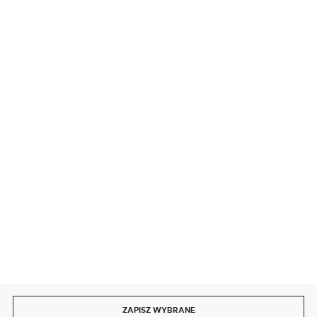
BEZPIECZNE PŁATNOŚCI
SZYBKA DOSTAWA
DOŁĄCZ DO NAS
ZAPISZ WYBRANE