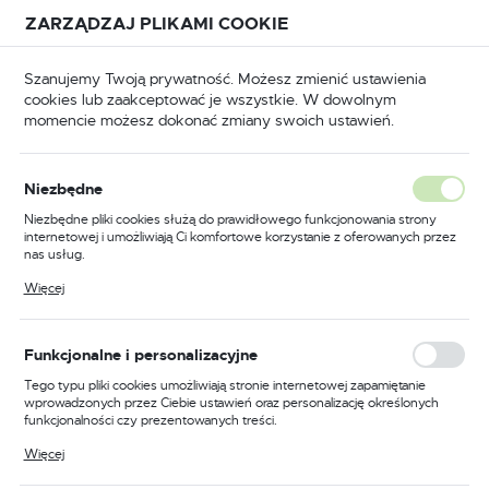
Przejdź do treści.
Przejdź do menu.
Przejdź do wyszukiwarki.
ZARZĄDZAJ PLIKAMI COOKIE
USTAWIENIA REGIONALNE
Szanujemy Twoją prywatność. Możesz zmienić ustawienia
cookies lub zaakceptować je wszystkie. W dowolnym
Lokalizacja
momencie możesz dokonać zmiany swoich ustawień.
Polska
Narzędzia
Narzędzia ręczne
Piły i brzeszczoty
Język
Piły i brzeszczoty
Niezbędne
(81)
polski
Niezbędne pliki cookies służą do prawidłowego funkcjonowania strony
internetowej i umożliwiają Ci komfortowe korzystanie z oferowanych przez
Waluta
nas usług.
Podstawowe narzędzia dla
Polski złoty (PLN)
Pliki cookies odpowiadają na podejmowane przez Ciebie działania w celu
Więcej
profesjonalistów i hobbystów
m.in. dostosowania Twoich ustawień preferencji prywatności, logowania czy
wypełniania formularzy. Dzięki plikom cookies strona, z której korzystasz,
może działać bez zakłóceń.
ZAPISZ
Funkcjonalne i personalizacyjne
Wśród szerokiej gamy
narzędzi ręcznych
, które oferuje
delmet.pl,
piły i brzeszczoty
stanowią kluczową kategorię.
Tego typu pliki cookies umożliwiają stronie internetowej zapamiętanie
Są to niezastąpione narzędzia zarówno dla
wprowadzonych przez Ciebie ustawień oraz personalizację określonych
funkcjonalności czy prezentowanych treści.
profesjonalistów, jak i hobbystów, którzy cenią sobie
precyzyjne i efektywne cięcie różnego rodzaju materiałów.
Dzięki tym plikom cookies możemy zapewnić Ci większy komfort
Więcej
korzystania z funkcjonalności naszej strony poprzez dopasowanie jej do
Twoich indywidualnych preferencji. Wyrażenie zgody na funkcjonalne i