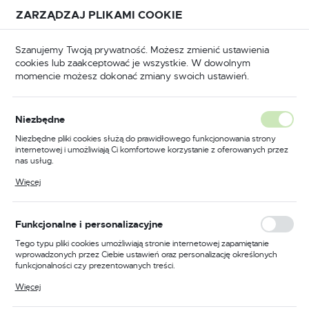
Przejdź do treści.
Przejdź do menu.
Przejdź do wyszukiwarki.
ZARZĄDZAJ PLIKAMI COOKIE
USTAWIENIA REGIONALNE
Szanujemy Twoją prywatność. Możesz zmienić ustawienia
cookies lub zaakceptować je wszystkie. W dowolnym
Lokalizacja
momencie możesz dokonać zmiany swoich ustawień.
Polska
yka
Szybkozłączki i przyłącza
Złączki wtykowe
Język
Niezbędne
polski
Poprzedni
Następny
Niezbędne pliki cookies służą do prawidłowego funkcjonowania strony
internetowej i umożliwiają Ci komfortowe korzystanie z oferowanych przez
Waluta
nas usług.
Gniazdo szybkozłącza z tuleją
Polski złoty (PLN)
Pliki cookies odpowiadają na podejmowane przez Ciebie działania w celu
Więcej
m.in. dostosowania Twoich ustawień preferencji prywatności, logowania czy
do węża 8mm TYP 26KA
wypełniania formularzy. Dzięki plikom cookies strona, z której korzystasz,
może działać bez zakłóceń.
ZAPISZ
Funkcjonalne i personalizacyjne
Tego typu pliki cookies umożliwiają stronie internetowej zapamiętanie
wprowadzonych przez Ciebie ustawień oraz personalizację określonych
funkcjonalności czy prezentowanych treści.
Dzięki tym plikom cookies możemy zapewnić Ci większy komfort
Więcej
korzystania z funkcjonalności naszej strony poprzez dopasowanie jej do
Twoich indywidualnych preferencji. Wyrażenie zgody na funkcjonalne i