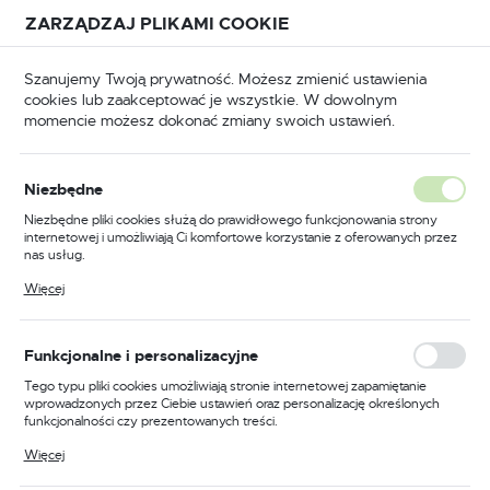
Przejdź do treści.
Przejdź do menu.
Przejdź do wyszukiwarki.
ZARZĄDZAJ PLIKAMI COOKIE
USTAWIENIA REGIONALNE
Szanujemy Twoją prywatność. Możesz zmienić ustawienia
cookies lub zaakceptować je wszystkie. W dowolnym
Lokalizacja
momencie możesz dokonać zmiany swoich ustawień.
Polska
Strona główna
Pneumatyka
Język
Pneumatyka
Niezbędne
(2203)
polski
Niezbędne pliki cookies służą do prawidłowego funkcjonowania strony
internetowej i umożliwiają Ci komfortowe korzystanie z oferowanych przez
Waluta
nas usług.
Polski złoty (PLN)
Pliki cookies odpowiadają na podejmowane przez Ciebie działania w celu
Więcej
MŁOTKI I OSPRZĘT
SZYBKOZŁĄCZKI I P
m.in. dostosowania Twoich ustawień preferencji prywatności, logowania czy
wypełniania formularzy. Dzięki plikom cookies strona, z której korzystasz,
może działać bez zakłóceń.
ZAPISZ
Funkcjonalne i personalizacyjne
Tego typu pliki cookies umożliwiają stronie internetowej zapamiętanie
wprowadzonych przez Ciebie ustawień oraz personalizację określonych
funkcjonalności czy prezentowanych treści.
FILTRUJ
Domyślnie
Dzięki tym plikom cookies możemy zapewnić Ci większy komfort
Więcej
korzystania z funkcjonalności naszej strony poprzez dopasowanie jej do
Twoich indywidualnych preferencji. Wyrażenie zgody na funkcjonalne i