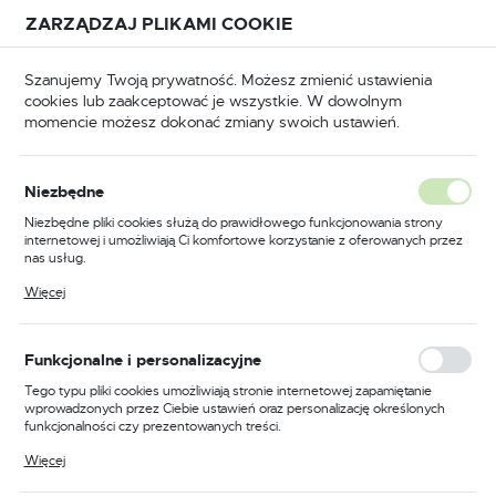
Przejdź do treści.
Przejdź do menu.
Przejdź do wyszukiwarki.
ZARZĄDZAJ PLIKAMI COOKIE
USTAWIENIA REGIONALNE
Szanujemy Twoją prywatność. Możesz zmienić ustawienia
cookies lub zaakceptować je wszystkie. W dowolnym
Lokalizacja
momencie możesz dokonać zmiany swoich ustawień.
Polska
ia i części zamienne
Podajniki drutu, wsporniki szpuli
Język
Podajniki drutu, wsporniki
Niezbędne
polski
szpuli
Niezbędne pliki cookies służą do prawidłowego funkcjonowania strony
internetowej i umożliwiają Ci komfortowe korzystanie z oferowanych przez
Waluta
(15)
nas usług.
Polski złoty (PLN)
Pliki cookies odpowiadają na podejmowane przez Ciebie działania w celu
Więcej
m.in. dostosowania Twoich ustawień preferencji prywatności, logowania czy
wypełniania formularzy. Dzięki plikom cookies strona, z której korzystasz,
może działać bez zakłóceń.
ZAPISZ
Funkcjonalne i personalizacyjne
Tego typu pliki cookies umożliwiają stronie internetowej zapamiętanie
FILTRUJ
Domyślnie
wprowadzonych przez Ciebie ustawień oraz personalizację określonych
funkcjonalności czy prezentowanych treści.
Dzięki tym plikom cookies możemy zapewnić Ci większy komfort
Więcej
korzystania z funkcjonalności naszej strony poprzez dopasowanie jej do
Twoich indywidualnych preferencji. Wyrażenie zgody na funkcjonalne i
PROMOCJA