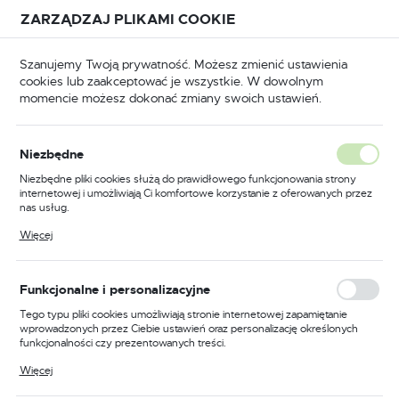
Przejdź do treści.
Przejdź do menu.
Przejdź do wyszukiwarki.
ZARZĄDZAJ PLIKAMI COOKIE
USTAWIENIA REGIONALNE
Szanujemy Twoją prywatność. Możesz zmienić ustawienia
cookies lub zaakceptować je wszystkie. W dowolnym
Lokalizacja
momencie możesz dokonać zmiany swoich ustawień.
Polska
Strona główna
PORTWEST
Język
PORTWEST
Niezbędne
(19985)
polski
Niezbędne pliki cookies służą do prawidłowego funkcjonowania strony
internetowej i umożliwiają Ci komfortowe korzystanie z oferowanych przez
Waluta
nas usług.
Polski złoty (PLN)
Pliki cookies odpowiadają na podejmowane przez Ciebie działania w celu
Więcej
m.in. dostosowania Twoich ustawień preferencji prywatności, logowania czy
wypełniania formularzy. Dzięki plikom cookies strona, z której korzystasz,
może działać bez zakłóceń.
FILTRUJ
Domyślnie
ZAPISZ
Funkcjonalne i personalizacyjne
Tego typu pliki cookies umożliwiają stronie internetowej zapamiętanie
wprowadzonych przez Ciebie ustawień oraz personalizację określonych
funkcjonalności czy prezentowanych treści.
Dzięki tym plikom cookies możemy zapewnić Ci większy komfort
Więcej
korzystania z funkcjonalności naszej strony poprzez dopasowanie jej do
Twoich indywidualnych preferencji. Wyrażenie zgody na funkcjonalne i