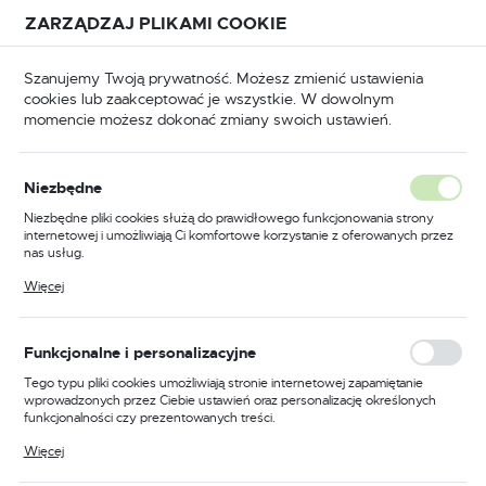
Przejdź do treści.
Przejdź do menu.
Przejdź do wyszukiwarki.
ZARZĄDZAJ PLIKAMI COOKIE
USTAWIENIA REGIONALNE
Szanujemy Twoją prywatność. Możesz zmienić ustawienia
cookies lub zaakceptować je wszystkie. W dowolnym
Lokalizacja
momencie możesz dokonać zmiany swoich ustawień.
Polska
puszczane
Zamki wpuszczane do drzwi drewnianych
Język
Niezbędne
polski
Zamek do drzwi 60/50
Niezbędne pliki cookies służą do prawidłowego funkcjonowania strony
internetowej i umożliwiają Ci komfortowe korzystanie z oferowanych przez
wpuszczany łazienkowy
Waluta
nas usług.
Polski złoty (PLN)
Gerda ZW 100
Pliki cookies odpowiadają na podejmowane przez Ciebie działania w celu
Więcej
m.in. dostosowania Twoich ustawień preferencji prywatności, logowania czy
wypełniania formularzy. Dzięki plikom cookies strona, z której korzystasz,
może działać bez zakłóceń.
ZAPISZ
Funkcjonalne i personalizacyjne
Tego typu pliki cookies umożliwiają stronie internetowej zapamiętanie
wprowadzonych przez Ciebie ustawień oraz personalizację określonych
funkcjonalności czy prezentowanych treści.
Dzięki tym plikom cookies możemy zapewnić Ci większy komfort
Więcej
korzystania z funkcjonalności naszej strony poprzez dopasowanie jej do
Twoich indywidualnych preferencji. Wyrażenie zgody na funkcjonalne i