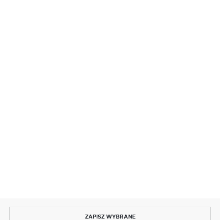
BEZPIECZNE PŁATNOŚCI
SZYBKA DOSTAWA
DOŁĄCZ DO NAS
ZAPISZ WYBRANE