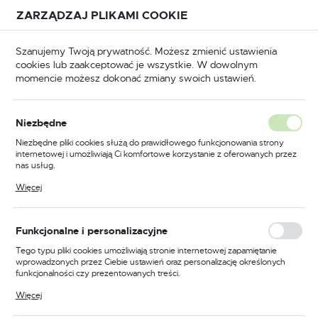
Przejdź do treści.
Przejdź do menu.
Przejdź do wyszukiwarki.
ZARZĄDZAJ PLIKAMI COOKIE
USTAWIENIA REGIONALNE
Szanujemy Twoją prywatność. Możesz zmienić ustawienia
cookies lub zaakceptować je wszystkie. W dowolnym
Lokalizacja
momencie możesz dokonać zmiany swoich ustawień.
Polska
na
Okucia
Galanteria
Haki i uchwyty do flag
Język
Niezbędne
polski
Uchwyt do flagi potrójny
Niezbędne pliki cookies służą do prawidłowego funkcjonowania strony
internetowej i umożliwiają Ci komfortowe korzystanie z oferowanych przez
Waluta
nas usług.
Polski złoty (PLN)
Pliki cookies odpowiadają na podejmowane przez Ciebie działania w celu
Więcej
m.in. dostosowania Twoich ustawień preferencji prywatności, logowania czy
wypełniania formularzy. Dzięki plikom cookies strona, z której korzystasz,
może działać bez zakłóceń.
ZAPISZ
Funkcjonalne i personalizacyjne
Tego typu pliki cookies umożliwiają stronie internetowej zapamiętanie
wprowadzonych przez Ciebie ustawień oraz personalizację określonych
funkcjonalności czy prezentowanych treści.
Dzięki tym plikom cookies możemy zapewnić Ci większy komfort
Więcej
korzystania z funkcjonalności naszej strony poprzez dopasowanie jej do
Twoich indywidualnych preferencji. Wyrażenie zgody na funkcjonalne i