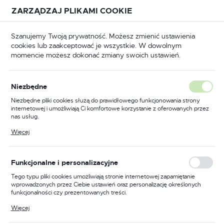
Przejdź do treści.
Przejdź do menu.
Przejdź do wyszukiwarki.
ZARZĄDZAJ PLIKAMI COOKIE
USTAWIENIA REGIONALNE
Szanujemy Twoją prywatność. Możesz zmienić ustawienia
cookies lub zaakceptować je wszystkie. W dowolnym
Lokalizacja
momencie możesz dokonać zmiany swoich ustawień.
Polska
puszczane
Zamki wpuszczane do drzwi drewnianych
Język
Niezbędne
polski
Zamek do drzwi 72/50
Niezbędne pliki cookies służą do prawidłowego funkcjonowania strony
internetowej i umożliwiają Ci komfortowe korzystanie z oferowanych przez
wpuszczany na klucz wersja
Waluta
nas usług.
Polski złoty (PLN)
stolarska Metalplast
Pliki cookies odpowiadają na podejmowane przez Ciebie działania w celu
Więcej
m.in. dostosowania Twoich ustawień preferencji prywatności, logowania czy
wypełniania formularzy. Dzięki plikom cookies strona, z której korzystasz,
Częstochowa ECONOMIC
może działać bez zakłóceń.
ZAPISZ
Funkcjonalne i personalizacyjne
Tego typu pliki cookies umożliwiają stronie internetowej zapamiętanie
wprowadzonych przez Ciebie ustawień oraz personalizację określonych
funkcjonalności czy prezentowanych treści.
Dzięki tym plikom cookies możemy zapewnić Ci większy komfort
Więcej
korzystania z funkcjonalności naszej strony poprzez dopasowanie jej do
Twoich indywidualnych preferencji. Wyrażenie zgody na funkcjonalne i