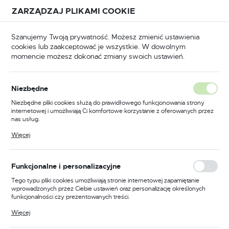
Przejdź do treści.
Przejdź do menu.
Przejdź do wyszukiwarki.
ZARZĄDZAJ PLIKAMI COOKIE
USTAWIENIA REGIONALNE
Szanujemy Twoją prywatność. Możesz zmienić ustawienia
cookies lub zaakceptować je wszystkie. W dowolnym
Lokalizacja
momencie możesz dokonać zmiany swoich ustawień.
Polska
teria
Akcesoria meblowe
Zawiasy i prowadnice
Język
Niezbędne
polski
GTV Prowadnica meblowa
Niezbędne pliki cookies służą do prawidłowego funkcjonowania strony
internetowej i umożliwiają Ci komfortowe korzystanie z oferowanych przez
rolkowa 250 mm brązowa
Waluta
nas usług.
Polski złoty (PLN)
Pliki cookies odpowiadają na podejmowane przez Ciebie działania w celu
Więcej
m.in. dostosowania Twoich ustawień preferencji prywatności, logowania czy
wypełniania formularzy. Dzięki plikom cookies strona, z której korzystasz,
może działać bez zakłóceń.
ZAPISZ
Funkcjonalne i personalizacyjne
Tego typu pliki cookies umożliwiają stronie internetowej zapamiętanie
wprowadzonych przez Ciebie ustawień oraz personalizację określonych
funkcjonalności czy prezentowanych treści.
Dzięki tym plikom cookies możemy zapewnić Ci większy komfort
Więcej
korzystania z funkcjonalności naszej strony poprzez dopasowanie jej do
Twoich indywidualnych preferencji. Wyrażenie zgody na funkcjonalne i