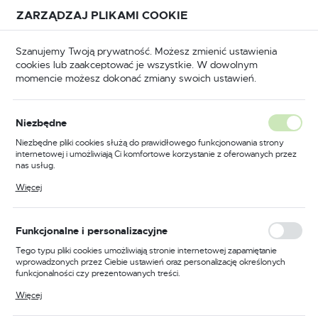
Przejdź do treści.
Przejdź do menu.
Przejdź do wyszukiwarki.
ZARZĄDZAJ PLIKAMI COOKIE
USTAWIENIA REGIONALNE
Szanujemy Twoją prywatność. Możesz zmienić ustawienia
cookies lub zaakceptować je wszystkie. W dowolnym
Lokalizacja
momencie możesz dokonać zmiany swoich ustawień.
Polska
teria
Akcesoria meblowe
Zawiasy i prowadnice
Język
Niezbędne
polski
GTV Prowadnica meblowa
Niezbędne pliki cookies służą do prawidłowego funkcjonowania strony
internetowej i umożliwiają Ci komfortowe korzystanie z oferowanych przez
rolkowa 500 mm brązowa
Waluta
nas usług.
Polski złoty (PLN)
Pliki cookies odpowiadają na podejmowane przez Ciebie działania w celu
Więcej
m.in. dostosowania Twoich ustawień preferencji prywatności, logowania czy
wypełniania formularzy. Dzięki plikom cookies strona, z której korzystasz,
może działać bez zakłóceń.
ZAPISZ
Funkcjonalne i personalizacyjne
Tego typu pliki cookies umożliwiają stronie internetowej zapamiętanie
wprowadzonych przez Ciebie ustawień oraz personalizację określonych
funkcjonalności czy prezentowanych treści.
Dzięki tym plikom cookies możemy zapewnić Ci większy komfort
Więcej
korzystania z funkcjonalności naszej strony poprzez dopasowanie jej do
Twoich indywidualnych preferencji. Wyrażenie zgody na funkcjonalne i