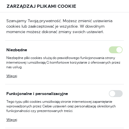
Przejdź do treści.
Przejdź do menu.
Przejdź do wyszukiwarki.
ZARZĄDZAJ PLIKAMI COOKIE
USTAWIENIA REGIONALNE
Szanujemy Twoją prywatność. Możesz zmienić ustawienia
cookies lub zaakceptować je wszystkie. W dowolnym
Lokalizacja
momencie możesz dokonać zmiany swoich ustawień.
Polska
amki
Akcesoria do zamków
Puszki do zamków
Język
Niezbędne
polski
Kaseta puszka do
Niezbędne pliki cookies służą do prawidłowego funkcjonowania strony
internetowej i umożliwiają Ci komfortowe korzystanie z oferowanych przez
elektrozaczepu R3
Waluta
nas usług.
Polski złoty (PLN)
Pliki cookies odpowiadają na podejmowane przez Ciebie działania w celu
Więcej
m.in. dostosowania Twoich ustawień preferencji prywatności, logowania czy
wypełniania formularzy. Dzięki plikom cookies strona, z której korzystasz,
PROMOCJA
może działać bez zakłóceń.
ZAPISZ
Funkcjonalne i personalizacyjne
Tego typu pliki cookies umożliwiają stronie internetowej zapamiętanie
wprowadzonych przez Ciebie ustawień oraz personalizację określonych
funkcjonalności czy prezentowanych treści.
Dzięki tym plikom cookies możemy zapewnić Ci większy komfort
Więcej
korzystania z funkcjonalności naszej strony poprzez dopasowanie jej do
Twoich indywidualnych preferencji. Wyrażenie zgody na funkcjonalne i