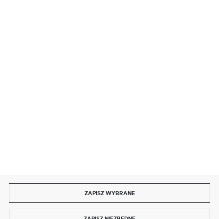
BEZPIECZNE PŁATNOŚCI
SZYBKA DOSTAWA
DOŁĄCZ DO NAS
ZAPISZ WYBRANE
Copyright by delmet.pl
ZAPISZ NIEZBĘDNE