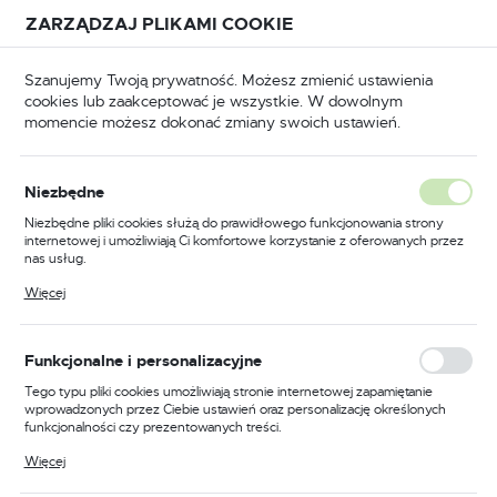
Przejdź do treści.
Przejdź do menu.
Przejdź do wyszukiwarki.
ZARZĄDZAJ PLIKAMI COOKIE
USTAWIENIA REGIONALNE
Szanujemy Twoją prywatność. Możesz zmienić ustawienia
cookies lub zaakceptować je wszystkie. W dowolnym
Lokalizacja
momencie możesz dokonać zmiany swoich ustawień.
Polska
ucia
Klucze do zamków i kłódek
Klucze nacięte
Język
Niezbędne
polski
Klucz nr 12 piórowy do
Niezbędne pliki cookies służą do prawidłowego funkcjonowania strony
internetowej i umożliwiają Ci komfortowe korzystanie z oferowanych przez
zamków wpuszczanych
Waluta
nas usług.
Polski złoty (PLN)
JANIA
Pliki cookies odpowiadają na podejmowane przez Ciebie działania w celu
Więcej
m.in. dostosowania Twoich ustawień preferencji prywatności, logowania czy
wypełniania formularzy. Dzięki plikom cookies strona, z której korzystasz,
może działać bez zakłóceń.
ZAPISZ
Funkcjonalne i personalizacyjne
Tego typu pliki cookies umożliwiają stronie internetowej zapamiętanie
wprowadzonych przez Ciebie ustawień oraz personalizację określonych
funkcjonalności czy prezentowanych treści.
Dzięki tym plikom cookies możemy zapewnić Ci większy komfort
Więcej
korzystania z funkcjonalności naszej strony poprzez dopasowanie jej do
Twoich indywidualnych preferencji. Wyrażenie zgody na funkcjonalne i