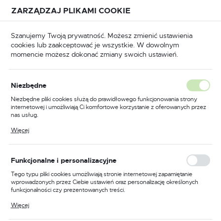
Przejdź do treści.
Przejdź do menu.
Przejdź do wyszukiwarki.
ZARZĄDZAJ PLIKAMI COOKIE
USTAWIENIA REGIONALNE
Szanujemy Twoją prywatność. Możesz zmienić ustawienia
cookies lub zaakceptować je wszystkie. W dowolnym
Lokalizacja
momencie możesz dokonać zmiany swoich ustawień.
Polska
ucia
Klucze do zamków i kłódek
Klucze surowe
Język
Niezbędne
polski
Klucz surowy Jania do zamka
Niezbędne pliki cookies służą do prawidłowego funkcjonowania strony
internetowej i umożliwiają Ci komfortowe korzystanie z oferowanych przez
Tytan T3
Waluta
nas usług.
Polski złoty (PLN)
Pliki cookies odpowiadają na podejmowane przez Ciebie działania w celu
Więcej
m.in. dostosowania Twoich ustawień preferencji prywatności, logowania czy
wypełniania formularzy. Dzięki plikom cookies strona, z której korzystasz,
może działać bez zakłóceń.
ZAPISZ
Funkcjonalne i personalizacyjne
Tego typu pliki cookies umożliwiają stronie internetowej zapamiętanie
wprowadzonych przez Ciebie ustawień oraz personalizację określonych
funkcjonalności czy prezentowanych treści.
Dzięki tym plikom cookies możemy zapewnić Ci większy komfort
Więcej
korzystania z funkcjonalności naszej strony poprzez dopasowanie jej do
Twoich indywidualnych preferencji. Wyrażenie zgody na funkcjonalne i