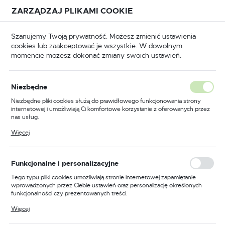
Przejdź do treści.
Przejdź do menu.
Przejdź do wyszukiwarki.
ZARZĄDZAJ PLIKAMI COOKIE
USTAWIENIA REGIONALNE
Szanujemy Twoją prywatność. Możesz zmienić ustawienia
cookies lub zaakceptować je wszystkie. W dowolnym
Lokalizacja
momencie możesz dokonać zmiany swoich ustawień.
Polska
rzpieniowe typu T
Klucze typu T z końcówką IMBUS
Język
Niezbędne
polski
Klucz trzpieniowy 6-kątny
Niezbędne pliki cookies służą do prawidłowego funkcjonowania strony
internetowej i umożliwiają Ci komfortowe korzystanie z oferowanych przez
3mm
Waluta
nas usług.
Polski złoty (PLN)
Pliki cookies odpowiadają na podejmowane przez Ciebie działania w celu
Więcej
m.in. dostosowania Twoich ustawień preferencji prywatności, logowania czy
wypełniania formularzy. Dzięki plikom cookies strona, z której korzystasz,
PROMOCJA
może działać bez zakłóceń.
ZAPISZ
Funkcjonalne i personalizacyjne
Tego typu pliki cookies umożliwiają stronie internetowej zapamiętanie
wprowadzonych przez Ciebie ustawień oraz personalizację określonych
funkcjonalności czy prezentowanych treści.
Dzięki tym plikom cookies możemy zapewnić Ci większy komfort
Więcej
korzystania z funkcjonalności naszej strony poprzez dopasowanie jej do
Twoich indywidualnych preferencji. Wyrażenie zgody na funkcjonalne i