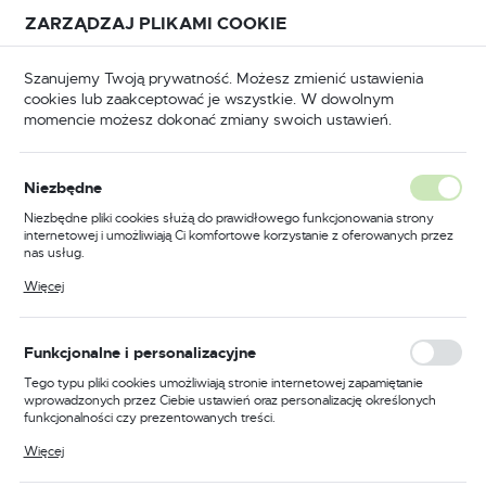
Przejdź do treści.
Przejdź do menu.
Przejdź do wyszukiwarki.
ZARZĄDZAJ PLIKAMI COOKIE
USTAWIENIA REGIONALNE
Szanujemy Twoją prywatność. Możesz zmienić ustawienia
cookies lub zaakceptować je wszystkie. W dowolnym
Lokalizacja
momencie możesz dokonać zmiany swoich ustawień.
Polska
Galanteria
Akcesoria meblowe
Kółka i nóżki
Język
Niezbędne
polski
Kółko do fotela 37mm z
Niezbędne pliki cookies służą do prawidłowego funkcjonowania strony
internetowej i umożliwiają Ci komfortowe korzystanie z oferowanych przez
trzpieniem fi 8
Waluta
nas usług.
Polski złoty (PLN)
Pliki cookies odpowiadają na podejmowane przez Ciebie działania w celu
Więcej
m.in. dostosowania Twoich ustawień preferencji prywatności, logowania czy
wypełniania formularzy. Dzięki plikom cookies strona, z której korzystasz,
może działać bez zakłóceń.
ZAPISZ
Funkcjonalne i personalizacyjne
Tego typu pliki cookies umożliwiają stronie internetowej zapamiętanie
wprowadzonych przez Ciebie ustawień oraz personalizację określonych
funkcjonalności czy prezentowanych treści.
Dzięki tym plikom cookies możemy zapewnić Ci większy komfort
Więcej
korzystania z funkcjonalności naszej strony poprzez dopasowanie jej do
Twoich indywidualnych preferencji. Wyrażenie zgody na funkcjonalne i