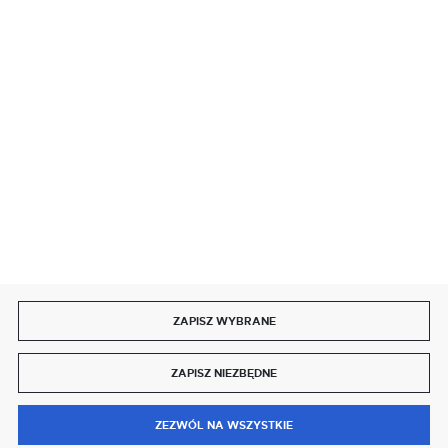
SZYBKA DOSTAWA
DOŁĄCZ DO NAS
ZAPISZ WYBRANE
Copyright by delmet.pl
ZAPISZ NIEZBĘDNE
Agencja interaktywna
[ti]
Powered by
2ClickShop®
0
ZEZWÓL NA WSZYSTKIE
MENU
SZUKAJ
SCHOWEK
MOJE KONTO
KOSZYK