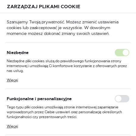
Przejdź do treści.
Przejdź do menu.
Przejdź do wyszukiwarki.
ZARZĄDZAJ PLIKAMI COOKIE
USTAWIENIA REGIONALNE
Szanujemy Twoją prywatność. Możesz zmienić ustawienia
cookies lub zaakceptować je wszystkie. W dowolnym
Lokalizacja
momencie możesz dokonać zmiany swoich ustawień.
Polska
Do napraw samochodów
Diagnostyka i kontrola
Język
Niezbędne
polski
Przewód wysokociś.do
Niezbędne pliki cookies służą do prawidłowego funkcjonowania strony
internetowej i umożliwiają Ci komfortowe korzystanie z oferowanych przez
1464ap t12x14
Waluta
nas usług.
Polski złoty (PLN)
Pliki cookies odpowiadają na podejmowane przez Ciebie działania w celu
Więcej
m.in. dostosowania Twoich ustawień preferencji prywatności, logowania czy
wypełniania formularzy. Dzięki plikom cookies strona, z której korzystasz,
może działać bez zakłóceń.
ZAPISZ
Funkcjonalne i personalizacyjne
Tego typu pliki cookies umożliwiają stronie internetowej zapamiętanie
wprowadzonych przez Ciebie ustawień oraz personalizację określonych
funkcjonalności czy prezentowanych treści.
Dzięki tym plikom cookies możemy zapewnić Ci większy komfort
Więcej
korzystania z funkcjonalności naszej strony poprzez dopasowanie jej do
Twoich indywidualnych preferencji. Wyrażenie zgody na funkcjonalne i