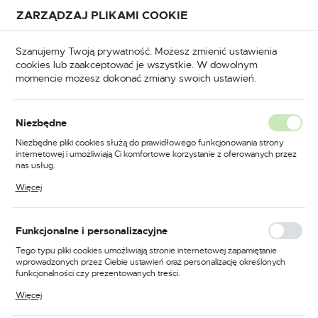
Przejdź do treści.
Przejdź do menu.
Przejdź do wyszukiwarki.
ZARZĄDZAJ PLIKAMI COOKIE
USTAWIENIA REGIONALNE
Szanujemy Twoją prywatność. Możesz zmienić ustawienia
cookies lub zaakceptować je wszystkie. W dowolnym
Lokalizacja
momencie możesz dokonać zmiany swoich ustawień.
Polska
Elektronarzędzia
Szlifierki i polerki
Produkty
Język
Niezbędne
polski
Szlifierka kątowa 950W
Niezbędne pliki cookies służą do prawidłowego funkcjonowania strony
internetowej i umożliwiają Ci komfortowe korzystanie z oferowanych przez
125mm DeWALT DWE4157
Waluta
nas usług.
Polski złoty (PLN)
Pliki cookies odpowiadają na podejmowane przez Ciebie działania w celu
Więcej
m.in. dostosowania Twoich ustawień preferencji prywatności, logowania czy
wypełniania formularzy. Dzięki plikom cookies strona, z której korzystasz,
może działać bez zakłóceń.
ZAPISZ
Funkcjonalne i personalizacyjne
Tego typu pliki cookies umożliwiają stronie internetowej zapamiętanie
wprowadzonych przez Ciebie ustawień oraz personalizację określonych
funkcjonalności czy prezentowanych treści.
Dzięki tym plikom cookies możemy zapewnić Ci większy komfort
Więcej
korzystania z funkcjonalności naszej strony poprzez dopasowanie jej do
Twoich indywidualnych preferencji. Wyrażenie zgody na funkcjonalne i